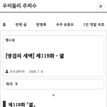
우리들의 주파수
홈
전체 글
방명록
우주 유튜브
1인 개발 프로
웹소설
[영겁의 새벽] 제119화 - 엶
우주관리자
2026. 7. 8.
목차

제119화 「엶」