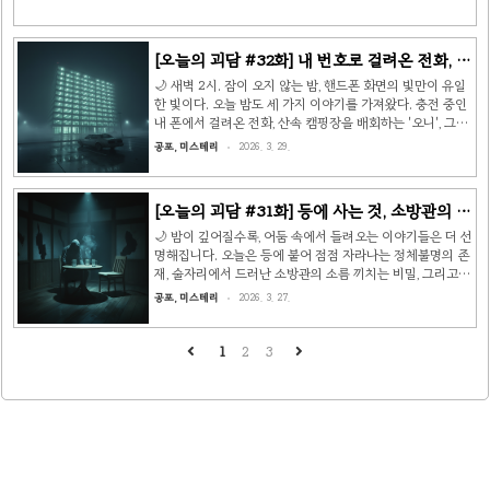
[오늘의 괴담 #32화] 내 번호로 걸려온 전화, 캠
핑장의 오니, 그리고 건물에서 나오지 않는 아
🌙 새벽 2시. 잠이 오지 않는 밤, 핸드폰 화면의 빛만이 유일
내 👻
한 빛이다. 오늘 밤도 세 가지 이야기를 가져왔다. 충전 중인
내 폰에서 걸려온 전화, 산속 캠핑장을 배회하는 '오니', 그리
고 48시간째 건물에서 나오지 않는 아내의 이야기. 읽기 전
공포, 미스테리
2026. 3. 29.
에 뒤를 한 번 돌아보길 바란다. 👀 📖 이야기 1: 내 번호로
걸려온 전화 집에서 혼자 게임을 하고 있었을 때의 일이다.
집 전화가 울려서, 부모님일까 하고 발신자 표시를 봤더니 —
[오늘의 괴담 #31화] 등에 사는 것, 소방관의 비
내 핸드폰 번호였다. 그때 내 핸드폰은 바로 옆 방에서 충전
밀, 그리고 복붙된 글의 살인범 👻
중이었다. 뭔가 안 좋은 예감이 들어서 전화를 받지 않았다.
🌙 밤이 깊어질수록, 어둠 속에서 들려오는 이야기들은 더 선
전화는 몇 번 울리다 끊겼다. 그 뒤로 가끔 생각한다. 그때 전
명해집니다. 오늘은 등에 붙어 점점 자라나는 정체불명의 존
화를 받았다면, 누가 말했을까. 핸드폰을 가지러 방에 갔다
재, 술자리에서 드러난 소방관의 소름 끼치는 비밀, 그리고
면, 무슨 일이 일어났을까. 지금..
인터넷에 퍼진 글의 진짜 작성자를 찾는 살인범의 이야기를
공포, 미스테리
2026. 3. 27.
준비했습니다. 📖 이야기 1: Mr. Milly — 등에 사는 것 어릴
적이었다. 뒷마당 흙을 파며 놀다가, 진흙 묻은 돌 밑에서 작
고 갈색빛 지네 한 마리가 기어 나왔다. 꼬물꼬물 손바닥 위
1
2
3
를 기어 팔뚝까지 올라왔다. 간지러웠지만 신기했다. 엄마에
게 보여줬더니 아무것도 안 보인다고 했다. 나만 보이는 존
재. 나는 그놈에게 'Mr. Milly'라는 이름을 붙여줬다. Mr.
Milly는 내 등에 자리를 잡았다. 척추를 따라 편안하게 붙어
살았다. 처음엔 간지러운 정도였다...