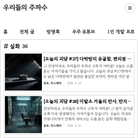
우리들의 주파수
홈
전체 글
방명록
우주 유튜브
1인 개발 프로
실화
36
[오늘의 괴담 #27] 다락방의 유골함, 편의점 야
간 손님, 그리고 어린 시절의 편지 👻
🌙 안녕하세요, 우리들의 주파수 구독자 여러분! 오늘도 소름
돋는 이야기들을 가지고 왔습니다. 오늘의 괴담 #27편에서
는 낡은 다락방에서 발견된 불길한 보따리, 편의점 야간 알바
를 공포로 물들인 단골 손님, 그리고 수십 년 만에 어린 시절
공포, 미스테리
2026. 4. 22.
집을 찾았다가 마주한 기묘한 편지 이야기를 들려드리겠습
니다. 자, 불을 끄고 시작해볼까요? 👻 📖 이야기 1: 다락방
의 유골함출처: 일본 5ch 불가사의 게시판 몇 년 전, 조부모
[오늘의 괴담 #26] 이발소 거울의 반사, 반지하
님 댁을 정리하면서 있었던 일입니다. 어릴 때부터 무서워서
의 노래, 그리고 숲속의 위치 핀 👻
한 번도 올라가지 못했던 다락방을 처음으로 열었습니다. 할
안녕하세요, 우리들의 주파수 구독자 여러분! 🌙 밤이 깊어갈
머니는 항상 "거기엔 올라가지 마라"고 하셨는데, 이제 두 분
수록 더욱 생생해지는 이야기들이 있습니다. 오늘도 국내외
다 돌아가신 후라 정리가 필요했거든요. 다락방 한쪽 구석에
커뮤니티에서 전해져 내려오는 소름 돋는 실화 체험담을 들
낡은 보자기로 꼭꼭 묶인 보따리 하나가 있었습니다...
려드릴게요. 불 꺼진 방에서 혼자 읽지 마세요… 😨 📖 이야
공포, 미스테리
2026. 4. 21.
기 1: 이발소 거울의 반사출처: 일본 5ch 불가사의 게시판
동네에 30년 넘게 영업 중인 작은 이발소가 있었습니다. 단