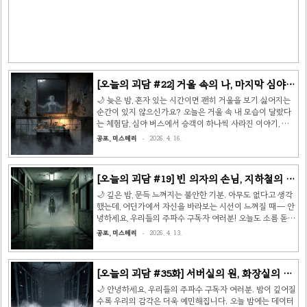
교에 남아 다음 날 수업 준비를 마치고, 3층 음악실에 악보를
두고 온 것을 깨달았습니다. 복도는 이미 불이 꺼진 상태였
고, 비상구 표시등의 희미한 붉은빛만이 바닥을 비추고 있었
습니다. 음악실 문 앞에 다가섰을 때였습니다. 안에서..
[오늘의 괴담 #22] 거울 속의 나, 마지막 심야
버스, 그리고 지하실의 노크 👻
🌙 늦은 밤, 혼자 있는 시간이면 괜히 거울을 보기 싫어지는
순간이 있지 않으신가요? 오늘은 거울 속 내 모습이 달랐다
는 체험담, 심야 버스에서 승객이 하나씩 사라진 이야기, 그
리고 아무도 없는 지하실에서 들려온 노크 소리에 대한 세 가
공포, 미스테리
2026. 4. 16.
지 괴담을 가져왔습니다. 구독자 여러분, 오늘도 불을 켜두고
읽으세요. 😶 📖 이야기 1: 거울 속의 나— DC인사이드 공
포이야기 갤러리 실화 체험담 작년 가을, 저는 혼자 살기 시
[오늘의 괴담 #19] 빈 의자의 손님, 지하철의 그
작했습니다. 원룸 계약을 마치고 이사 온 첫날, 짐을 풀다 보
림자, 그리고 사진 속 얼굴 👻
니 욕실 벽면을 가득 채운 낡은 전신 거울이 눈에 들어왔습니
🌙 깊은 밤, 문득 느껴지는 불안한 기분. 아무도 없다고 생각
다. 집주인이 두고 간 물건인 것 같았는데, 워낙 오래된 것이
했는데, 어딘가에서 자신을 바라보는 시선이 느껴질 때— 안
라 테두리가 검게 산화돼 있었습니다. 그냥 쓰기로 했습니다.
녕하세요, 우리들의 주파수 구독자 여러분! 오늘도 소름 돋는
처음 한 달은 아무 이상이 없었습니다. 그런데 ..
괴담 세 편을 준비했습니다. 잠들기 전 읽지 마세요. 😱 📖
공포, 미스테리
2026. 4. 13.
이야기 1: 빈 의자의 손님출처: 일본 오컬트판 실화 체험담
할머니 댁에서 있었던 일입니다. 저는 어렸을 때부터 할머니
댁에 가면 항상 이상한 느낌을 받았습니다. 거실 한쪽 구석에
[오늘의 괴담 #35화] 서버실의 원, 화장실의 방
낡은 목재 의자가 하나 있었는데, 할머니는 절대로 그 의자에
문자, 그리고 침묵을 선택한 마을 👻
앉지 않았고, 저에게도 "거기엔 앉으면 안 된다"고 말씀하셨
🌙 안녕하세요, 우리들의 주파수 구독자 여러분. 밤이 깊어질
죠. 어느 날 밤, 잠이 잘 오지 않아서 물 한 잔 마시려고 거실
수록 우리의 감각은 더욱 예민해집니다. 오늘 밤에는 데이터