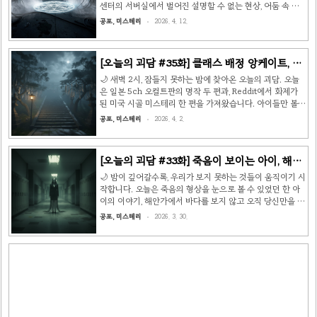
에 나왔습니다. 그런데 달빛이 비치는 창 아래, 그 빈 의자에
센터의 서버실에서 벌어진 설명할 수 없는 현상, 어둠 속 야
누군가가 앉아 있었습니다. 흰 머리의 ..
외 화장실에서의 끔찍한 조우, 그리고 스스로 목소리를 포기
공포, 미스테리
2026. 4. 12.
하는 마을의 이야기를 들려드리겠습니다. 불을 조금 낮추고,
편안한 자세로 읽어주세요. 🕯️ 📖 이야기 1: 서버실의 원 —
설명할 수 없는 고장 패턴 시애틀에 위치한 대형 데이터센터
[오늘의 괴담 #35화] 클래스 배정 앙케이트, 옥
DiviCore Technologies. 수석 기술자 보리스 모로조프는
수수밭의 실종, 그리고 킨킨상 👻
평범한 유지보수 점검을 하고 있었습니다. 2월 23일, 서버
🌙 새벽 2시, 잠들지 못하는 밤에 찾아온 오늘의 괴담. 오늘
랙 56번부터 61번 사이에서 다수의 RAM 유닛이 고장 났습
은 일본 5ch 오컬트판의 명작 두 편과, Reddit에서 화제가
니다. 흔한 일이었습니다. 데이터센터에서 하드웨어 고장은
된 미국 시골 미스테리 한 편을 가져왔습니다. 아이들만 볼
매일 일어나니까요. 하지만 보리스는 이상..
수 있는 존재, 어린 시절의 치명적 선택, 그리고 옥수수밭에
공포, 미스테리
2026. 4. 2.
서 사라진 약혼녀 — 세 가지 이야기를 소개합니다. 📖 이야
기 1: 킨킨상 — 아이들에게만 보이는 존재 (5ch 洒落怖) 유
치원에 다닐 때의 이야기다. 반 아이들 절반 정도가 '킨킨
[오늘의 괴담 #33화] 죽음이 보이는 아이, 해안
상'이라는 존재를 보고 있었다. 말로 설명하기 어려운 존재였
가의 시선, 그리고 2층의 대답 👻
는데, 유치원생 정도로 보이지만 분명히 사람은 아니었다. 아
🌙 밤이 깊어갈수록, 우리가 보지 못하는 것들이 움직이기 시
이들은 매일 킨킨상과 놀았다고 했고, 보이는 아이들끼리는
작합니다. 오늘은 죽음의 형상을 눈으로 볼 수 있었던 한 아
자연스럽게 이야기를 나눴다. 나는 킨킨상이 보이지 않는 쪽
이의 이야기, 해안가에서 바다를 보지 않고 오직 당신만을 응
이었다. 어느 날, 보이는 아이들이 나에게 물었다..
시하던 사람들, 그리고 엄마를 불렀더니 2층에서 대답한 '그
공포, 미스테리
2026. 3. 30.
것'의 이야기를 가져왔습니다. 📖 이야기 1: 죽음이 보이는
아이 처음 만난 건 초등학교 2학년 때였다. 학교 급식 시간,
나는 친구들과 과자를 교환하고 있었다. 한 아이가 달려와
"그 땅콩버터 크래커, 스타버스트랑 바꿀래?" 하고 물었다.
나는 기꺼이 교환했다. 그런데 그 아이가 내 크래커를 한 입
베어 물자마자, 비명이 터졌다. 아이는 바닥에 쓰러져 벌레처
럼 몸을 뒤틀었다. 부풀어 오르는 볼, 새빨갛게 변하는 목. 선
생님이 소리쳤다. "세상에, 이 아이 땅콩 알레..