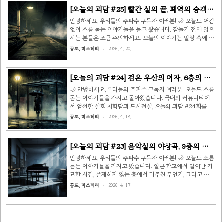
골 손님들 사이에서 묘한 소문이 돌았는데, 가끔 거울에 이상
[오늘의 괴담 #25] 빨간 실의 끝, 폐역의 승객,
한 게 비친다는 이야기였습니다. 그 이발소에 자주 다니던 직
그리고 샤워실의 목소리 👻
장인 남성이 어느 날 오후에 머리를 자르러 갔습니다. 이발사
안녕하세요, 우리들의 주파수 구독자 여러분! 🌙 오늘도 어김
할아버지가 능숙하게 가위질을 하는 동안 남성은 습관처럼
없이 소름 돋는 이야기들을 들고 왔습니다. 잠들기 전에 읽으
정면 거울을 바라보고 있었습니다. 그런데 뒤쪽에 놓인 거울,
시는 분들은 조금 주의하세요. 오늘의 이야기는 일상 속에 스
즉 등 뒤를 비추는 작은 손거울에 이상한 것이 보였습니다...
며든 기이한 사건들, 절대 설명할 수 없는 현상들로 가득합니
공포, 미스테리
2026. 4. 20.
다. 불 켜고 읽으세요. 아, 그리고 오늘 밤 꿈에 저는 책임 못
집니다. 😅 📖 이야기 1: 빨간 실의 끝출처: 일본 5ch 불가사
의 게시판 이 이야기는 일본의 한 직장인이 올린 실화 체험담
[오늘의 괴담 #24] 검은 우산의 여자, 6층의 쿵
입니다. 그는 평소처럼 피곤하게 퇴근하고 집에 돌아와 바로
쿵 소리, 그리고 유품 정리사의 일기 👻
잠들었다고 했습니다. 그런데 다음 날 아침에 눈을 뜨자마자
🌙 안녕하세요, 우리들의 주파수 구독자 여러분! 오늘도 소름
뭔가 이상한 느낌이 들었습니다. 오른손 약지에 빨간 실이 묶
돋는 이야기들을 가지고 돌아왔습니다. 국내외 커뮤니티에
여 있었습니다. 처음엔 간밤에 술을 마셨나 싶었는데, 전날
서 엄선한 실화 체험담과 도시전설, 오늘의 괴담 #24화를 시
밤 한 방울도 안 마셨다는 걸 분명히 기억..
작합니다. 불 켜고 읽으세요. 👻 📖 이야기 1: 검은 우산의 여
공포, 미스테리
2026. 4. 18.
자출처: 일본 5ch 불가사의 게시판 작성자는 야근을 마치고
밤 11시가 넘어 버스 정류장에서 혼자 기다리고 있었다. 장
마철이라 비가 쏟아지고 있었고, 가로등 하나만이 정류장을
[오늘의 괴담 #23] 음악실의 야상곡, 9층의 비
희미하게 비추고 있었다. 그때 정류장 끝쪽, 어둠 속에서 검
밀, 그리고 죽은 남편의 메시지 👻
은 우산을 쓴 여자가 서 있는 것이 눈에 들어왔다. 아까부터
안녕하세요, 우리들의 주파수 구독자 여러분! 🌙 오늘도 소름
저기 있었던 건지, 갑자기 나타난 건지 기억이 나지 않았다.
돋는 이야기들을 가지고 왔습니다. 일본 학교에서 일어난 기
신경 쓰이긴 했지만 그냥 다른 승객이겠거니 생각했다. 그런
묘한 사건, 존재하지 않는 층에서 마주친 무언가, 그리고 세
데 버스를 기다리는 동안, 슬쩍슬쩍 볼 때마다 그..
상을 떠난 남편에게서 온 마지막 경고까지. 불 꺼진 방에서
공포, 미스테리
2026. 4. 17.
읽으시면 더욱 실감납니다. 준비되셨나요? 👻 📖 이야기 1:
음악실의 야상곡출처: 일본 학교 오컬트 체험담 (5ch 불가사
의 게시판) 제가 중학교 음악 교사로 일할 때 겪은 일입니다.
그날은 2학기 발표회를 이틀 앞둔 늦은 저녁이었습니다. 학