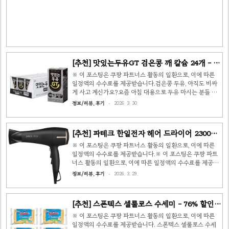
다양한 패브릭에 뿌릴 수 있어 활용도가 높습니다.📋 상품
정보상품명더블유드레스룸 퍼퓸 탈취제 97 에이프릴코튼
본품 110g × 3개정가21,000원할인가10,830원 (48% 할
인)배송로켓배송상품평약 11,993개👍 이런 분께 추천!옷장
이나 ..
[추천] 맛있는두유GT 검은콩 깨 칼슘 24개 - 이
가격 실화? 56% 할인
※ 이 포스팅은 쿠팡 파트너스 활동의 일환으로, 이에 따른
일정액의 수수료를 제공받습니다.검은콩 두유, 아직도 비싸
게 사고 계신가요?요즘 아침 대용으로 두유 마시는 분들 많
잖아요. 저도 아침 챙겨 먹기 귀찮아서 두유로 때우는 편인
정보/리뷰, 후기
2026. 3. 30.
데, 맛있는두유GT 검은콩 깨 칼슘이 골드박스에 딱 올라왔
더라고요.평소 22,900원짜리가 56% 할인돼서 9,860원에
떨어졌으니까요. 24개 박스니까 한 개당 411원 꼴인 거죠.
[추천] 파테크 한일전자 헤어 드라이어 2300W
편의점에서 두유 한 캔이 얼만데...상품 기본 정보상품명맛있
- 61% 할인, 월 1만명이 사는 이유
는두유GT 검은콩 깨 칼슘, 190ml, 24개정가22,900원할인
※ 이 포스팅은 쿠팡 파트너스 활동의 일환으로, 이에 따른
가9,860원 (56% 할인)용량 단가100ml당 216원리뷰 수
일정액의 수수료를 제공받습니다.※ 이 포스팅은 쿠팡 파트
61,076개월 구매9,000명 이상배송로켓배송 무료왜 이게 6
너스 활동의 일환으로, 이에 따른 일정액의 수수료를 제공받
만 개 넘는 리뷰를 받았을까61,076개 리뷰...
습니다.📦 상품 기본 정보상품명파테크 한일전자 초고출력
정보/리뷰, 후기
2026. 3. 29.
헤어 드라이어 2300W (PD-H4300)정가52,000원할인가
19,900원 (61% 할인 — 와우회원 기준)배송로켓배송 (무료
배송 / 무료반품)리뷰★ 62,008개 리뷰소비전력2300W
[추천] 스폰텍스 셀룰로스 수세미 - 76% 할인,
(초고출력)기타냉풍 기능 / 벽걸이 고리 포함 / 구성품 2개
안 사면 손해인 가성비 끝판왕
🔥 이 가격에 이 스펙?솔직히 처음 봤을 때 2만원도 안 되는
※ 이 포스팅은 쿠팡 파트너스 활동의 일환으로, 이에 따른
데 2300W짜리라는 게 믿기지 않았어요. 보통 2300W 드라
일정액의 수수료를 제공받습니다. 스폰텍스 셀룰로스 수세