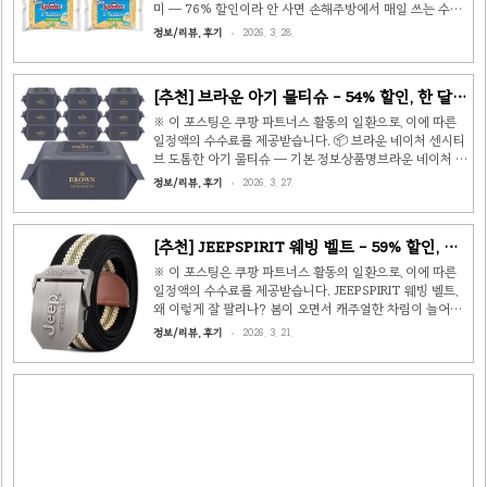
이어면 최소 3~5만원 이상인데, 와우회원 할인가 19,900원
미 — 76% 할인이라 안 사면 손해주방에서 매일 쓰는 수세
은 진짜 말이 안 되는 가격입니다.월 1만 명..
미, 대충 고르는 분들 많으시죠? 저도 그랬는데 한번 셀룰로
정보/리뷰, 후기
2026. 3. 28.
스 수세미를 써보니까 다시는 일반 수세미로 못 돌아가겠더
라고요. 오늘 소개해드릴 건 스폰텍스 드라이 셀룰로스 스펀
지 2 트레디션 수세미입니다.📦 상품 정보상품명스폰텍스
[추천] 브라운 아기 물티슈 - 54% 할인, 한 달 4
드라이 셀룰로스 스펀지 2 트레디션 수세미구성2개입 × 4팩
천 명이 선택한 이유
(총 8개)정가39,600원할인가9,330원 (76% 할인)개당 가
※ 이 포스팅은 쿠팡 파트너스 활동의 일환으로, 이에 따른
격1,166원배송🚀 로켓배송 (무료배송/무료반품)리뷰★4.5
일정액의 수수료를 제공받습니다. 📦 브라운 네이처 센시티
(11,764개) 왜 셀룰로스 수세미인가?일반 스펀지 수세미는
브 도톰한 아기 물티슈 — 기본 정보상품명브라운 네이처 센
물을 머금으면 세균이 번식하기 쉽고, 금방 물러서 교체 주
시티브 도톰한 아기 물티슈 엠보싱 저자극 캡형가격36,900
정보/리뷰, 후기
2026. 3. 27.
기..
원 → 16,900원 (54% 할인)구성73g × 70매 × 10개 (10매
당 241원)리뷰★★★★★ 16,060개배송로켓배송 안녕하세
요! 오늘은 육아 필수품 중 하나인 아기 물티슈를 소개할게
[추천] JEEPSPIRIT 웨빙 벨트 - 59% 할인, 이
요. 브라운(BRAUN) 네이처 센시티브 물티슈인데요, 한 달
래서 베스트셀러
기준 4천 명 이상이 구매할 정도로 엄청난 인기를 자랑하고
※ 이 포스팅은 쿠팡 파트너스 활동의 일환으로, 이에 따른
있어요. 리뷰만 무려 16,000개 넘게 쌓였으니 사용자들이
일정액의 수수료를 제공받습니다. JEEPSPIRIT 웨빙 벨트,
직접 검증한 제품이라고 봐도 되겠죠? ✅ 주요 특징1. 저자
왜 이렇게 잘 팔리나? 봄이 오면서 캐주얼한 차림이 늘어나
극 인증 — 피부과 테스트 완료신생아 피부는 성..
는 요즘, 벨트 하나쯤 새로 장만할 생각 있으시다면 이 제품
정보/리뷰, 후기
2026. 3. 21.
한번 봐보세요. JEEPSPIRIT 캐주얼 웨빙 벨트인데, 쿠팡 골
드박스에서 59% 할인으로 풀렸더라고요. 📦 상품 기본 정
보상품명JEEPSPIRIT 캐주얼 스포츠 웨빙 벨트 BT0498 +
지프전용 케이스 세트정가37,800원할인가15,470원 (59%
할인)배송🚀 로켓배송리뷰⭐ 4,146개소재나일론 웨빙사이
즈FREE (길이 조절 가능) 이 벨트가 베스트셀러인 이유 1.
가볍고 편한 착용감나일론 웨빙 소재라 가죽 벨트보다 훨씬
가벼워요. 등산이나 운동할 때 허..