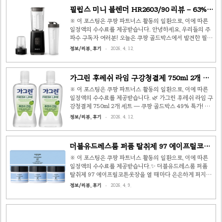
일 이후배송🚀 로켓새벽 — 무료배송 (새벽 7시 전 도착 보
필립스 미니 블렌더 HR2603/90 리뷰 – 63%
장)리뷰⭐ 11,308개 (최고 87%)인증생활화학제품 인증
할인, 1만 2천 리뷰의 인기 이유
EB25-05-0020 ✨ 라비킷 코트너, 어떤 제품인가요? 안녕
※ 이 포스팅은 쿠팡 파트너스 활동의 일환으로, 이에 따른
하세요, 우리들의 주파수 구독자 여러분! 오늘 소개할 제품은
일정액의 수수료를 제공받습니다. 안녕하세요, 우리들의 주
건조기 사용자라면 한 번쯤 고민해봤을 건조기 전용 시트형
파수 구독자 여러분! 오늘은 쿠팡 골드박스에서 발견한 필립
섬유유연제입니다. 바로 라비킷 코트너 건조기 시..
스 미니 블렌더 HR2603/90을 소개해 드리려고 합니다. 무
정보/리뷰, 후기
2026. 4. 12.
려 63% 할인에, 상품평이 1만 2천 개가 넘는 초인기 제품인
데요. 가격도 30,920원으로 부담 없이 구매할 수 있어 화제
가 되고 있습니다. 🧃 필립스 미니 블렌더 HR2603/90 – 핵
가그린 후레쉬 라임 구강청결제 750ml 2개 세
심 스펙 항목내용브랜드필립스 (Philips)모델명
트 — 쿠팡 골드박스 49% 특가!
HR2603/90 (데일리 컬렉션 시리즈)소비전력350W재질플
※ 이 포스팅은 쿠팡 파트너스 활동의 일환으로, 이에 따른
라스틱색상블랙구성품용기 1p + 멀티다지기 1p + 텀블러
일정액의 수수료를 제공받습니다. 🌿 가그린 후레쉬 라임 구
1p작동방식버튼식정가84,000원할인가30,920원 (63% 할
강청결제 750ml 2개 세트 — 쿠팡 골드박스 49% 특가! 안
인)배송로켓배송 (내일 도착 보장) ⭐ 왜 1만..
녕하세요, 우리들의 주파수 구독자 여러분! 오늘은 쿠팡 골드
정보/리뷰, 후기
2026. 4. 12.
박스에서 발견한 가그린 후레쉬 라임 구강청결제 750ml 2
개 세트를 소개합니다. 무려 49% 할인된 특가로, 매일 사용
하는 구강청결제를 저렴하게 구매할 수 있는 절호의 기회입
더블유드레스룸 퍼퓸 탈취제 97 에이프릴코튼
니다! 📦 상품 기본 정보 상품명가그린 후레쉬 라임 구강청
— 48% 할인 골드박스 특가 리뷰
결제, 750ml × 2개정가17,400원할인가8,710원 (49% 할
※ 이 포스팅은 쿠팡 파트너스 활동의 일환으로, 이에 따른
인)단위 가격100ml당 581원리뷰⭐ 28,775개 리뷰배송🚀
일정액의 수수료를 제공받습니다.✨ 더블유드레스룸 퍼퓸
로켓배송 (새벽도착 / 무료배송 / 무료반품)타입액체형 / 과
탈취제 97 에이프릴코튼옷장을 열 때마다 은은하게 퍼지는
일향 (라임) / 뚜껑용기효능잇몸 케..
향기, 상상만 해도 기분 좋지 않나요? 더블유드레스룸 퍼퓸
정보/리뷰, 후기
2026. 4. 9.
탈취제 97은 프리미엄 향수형 탈취제로, 다양한 패브릭에 뿌
려 깨끗하고 고급스러운 향을 입혀줍니다.에이프릴코튼 향
은 깨끗한 코튼 향에 은은한 플로럴이 더해져 마치 갓 세탁
한 빨래 같은 청량한 느낌을 줍니다. 옷, 침구, 커튼, 소파 등