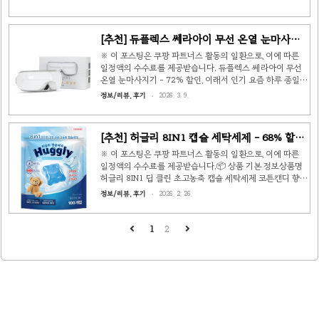
[추천] 듀플렉스 쎄라아이 무선 온열 눈마사지
기 - 72% 할인, 이래서 인기
※ 이 포스팅은 쿠팡 파트너스 활동의 일환으로, 이에 따른
일정액의 수수료를 제공받습니다. 듀플렉스 쎄라아이 무선
온열 눈마사지기 - 72% 할인, 이래서 인기 요즘 하루 종일
모니터 앞에 앉아 있다 보면 눈이 정말 뻑뻑해지죠. 퇴근하고
정보/리뷰, 후기
2026. 3. 9.
나면 눈이 충혈되어 있는 건 기본이고, 두통까지 오는 날도
있어요. 그래서 눈마사지기를 알아보다가 듀플렉스 쎄라아
이를 발견했는데, 골드박스에서 72% 할인 중이라 바로 알아
[추천] 허글리 8IN1 캡슐 세탁세제 - 68% 할인,
봤습니다. 📦 상품 기본 정보 상품명: 듀플렉스 쎄라아이 무
개당 131원 가성비 끝판왕
선 온열 눈마사지기 DP-EM50정가: 113,000원할인가:
※ 이 포스팅은 쿠팡 파트너스 활동의 일환으로, 이에 따른
31,500원 (72% 할인)배송: 로켓배송 (내일 도착)리뷰:
일정액의 수수료를 제공받습니다.📦 상품 기본 정보상품명
6,388개 (한 달간 1,000명 이상 구매) 왜 이 제품이 눈에 들
허글리 8IN1 딥 클린 초고농축 캡슐 세탁세제 코튼캔디 향가
어왔나 눈마사지기 가격대가 보통 5~15만..
격42,000원 → 13,100원 (68% 할인)개당 가격131원
정보/리뷰, 후기
2026. 2. 26.
(100개입)향코튼캔디배송로켓배송 (새벽도착)상품 평점
★★★★★ (10,893개 리뷰)구매량한 달간 2만명 이상 구매
세탁을 이렇게 쉽게 해도 되나?집에서 세탁할 때 매번 세제
1
2
를 계량하는 거, 은근 번거롭죠. 쏟지 않으려고 조심하다 옷
에 튀기도 하고, 세제 뚜껑도 끈적거리고… 이런 불편함을 한
방에 해결해주는 게 바로 캡슐 세제입니다.허글리 8IN1 캡슐
세탁세제는 골드박스 특가로 무려 68% 할인된 13,100원에
나왔어요. 100개입이니까 개당 131원꼴. 한 달에 ..