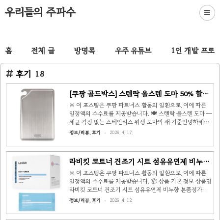
우리들의 주파수
홈
전체 글
방명록
우주 유튜브
1인 개발 프로
후기
18
[쿠팡 골드박스] 스텐락 올스텐 도마 50% 할인
특가 18,890원!
※ 이 포스팅은 쿠팡 파트너스 활동의 일환으로, 이에 따른
일정액의 수수료를 제공받습니다. 🍽️ 스텐락 올스텐 도마 —
세균 걱정 없는 스테인리스 위생 도마의 새 기준안녕하세요,
우리들의 주파수 구독자 여러분! 오늘은 주방 위생에 관심 있
정보/리뷰, 후기
2026. 4. 17.
는 분들이라면 꼭 한 번 눈여겨봐야 할 상품을 소개합니다.
바로 스텐락 올스텐 도마입니다. 플라스틱이나 나무 도마의
위생 문제로 고민하셨다면, 이번 쿠팡 골드박스 50% 할인
라비킷 코트너 건조기 시트 섬유유연제 비누향
특가를 놓치지 마세요! 📦 상품 기본 정보상품명스텐락 올스
40개입 – 쿠팡 골드박스 55% 특가
텐 도마 (실버)정가37,800원할인가18,890원 (50% 할인)
※ 이 포스팅은 쿠팡 파트너스 활동의 일환으로, 이에 따른
와우회원가15,870원크기330 × 218 × 2.5 mm재질포스코
일정액의 수수료를 제공받습니다. 📦 상품 기본 정보 상품명
생산 SUS 스테인리스리뷰 수1,171개 (1,000명 이상 구매)
라비킷 코트너 건조기 시트 섬유유연제 비누향 본품정가
배송로켓배송 (내일 새벽 도착 보장..
33,000원할인가14,800원 (55% 할인)개당 단가1개입당
정보/리뷰, 후기
2026. 4. 12.
370원구성40개입 × 1개종류섬유유연제 (티슈형)사용 가능
기기일반/겸용 (드럼 건조기 포함)유통기한2026년 11월 3