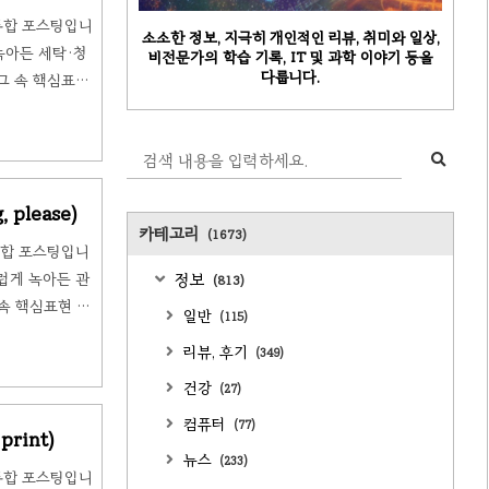
 통합 포스팅입니
소소한 정보, 지극히 개인적인 리뷰, 취미와 일상,
녹아든 세탁·청
비전문가의 학습 기록, IT 및 과학 이야기 등을
다룹니다.
로그 속 핵심표현
on)Sophia
거, 세탁 기간,
 please)
카테고리
(1673)
통합 포스팅입니
럽게 녹아든 관
정보
(813)
 속 핵심표현 정
일반
(115)
리뷰, 후기
(349)
매하고 좌석과 콤
건강
(27)
컴퓨터
(77)
print)
뉴스
(233)
 통합 포스팅입니