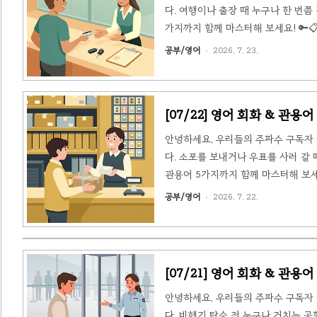
다. 여행이나 출장 때 누구나 한 번쯤
가지까지 함께 마스터해 보세요! 🔑📋
오늘의 관용어 5선4. 📝 핵심 표현 &
공부/영어
2026. 7. 23.
거리 출장을 위해 공항에 도착해 렌터
종 업그레이드, 보험, 요금 협상, 반..
[07/22] 영어 회화 & 관용어 - 
안녕하세요, 우리들의 주파수 구독자 
다. 소포를 보내거나 우표를 사러 갈
관용어 5가지까지 함께 마스터해 보세요!
🗣️ 오늘의 관용어 5선4. 📝 핵심 표
공부/영어
2026. 7. 22.
아침 새 거래처와의 계약을 마무리 지
려고 동네 우체국을 찾았습니다. 창구 .
[07/21] 영어 회화 & 관용어 - 
안녕하세요, 우리들의 주파수 구독자 
다. 비행기 탑승 전 누구나 거치는 