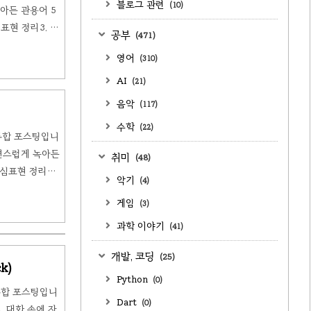
블로그 관련
(10)
아든 관용어 5
현 정리3. 🗣️
공부
(471)
n)Jason은 장
영어
(310)
대화 속에서 차
AI
(21)
음악
(117)
수학
(22)
 통합 포스팅입니
자연스럽게 녹아든
취미
(48)
핵심표현 정리3.
악기
(4)
Emily는 오늘
게임
(3)
포도 함께 부치
과학 이야기
(41)
개발, 코딩
(25)
k)
Python
(0)
통합 포스팅입니
Dart
(0)
 대화 속에 자