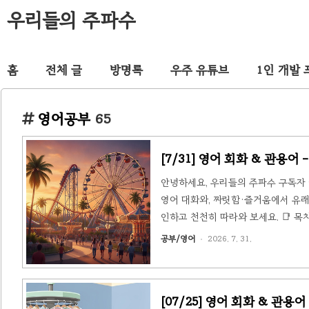
우리들의 주파수
홈
전체 글
방명록
우주 유튜브
1인 개발
영어공부
65
[7/31] 영어 회화 & 관용어 -
안녕하세요, 우리들의 주파수 구독자 여
영어 대화와, 짜릿함·즐거움에서 유래한 
인하고 천천히 따라와 보세요. 📑 목차
현 정리③ 짜릿함·즐거움에서 유래한 
공부/영어
2026. 7. 31.
(At an amusement park)토
거대한 롤러코스터가..
[07/25] 영어 회화 & 관용어 - 세