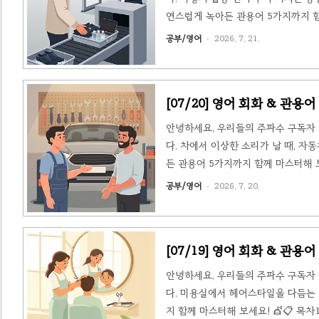
연스럽게 녹아든 관용어 5가지까지 함께
얼로그 속 핵심표현 정리3. 🗣️ 오늘
공부/영어
2026. 7. 21.
상황 설명 (Situation)David
라 짐을 트레이에 정리하고 금속탐지기
[07/20] 영어 회화 & 관용어 - 
time)
안녕하세요, 우리들의 주파수 구독자 
다. 차에서 이상한 소리가 날 때, 
든 관용어 5가지까지 함께 마스터해 보
현 정리3. 🗣️ 오늘의 관용어 5선4
공부/영어
2026. 7. 20.
(Situation)Ethan은 출근길에
제를 진단한 뒤, 수리 비용과 시간을 
[07/19] 영어 회화 & 관용어 - 
안녕하세요, 우리들의 주파수 구독자 
다. 미용실에서 헤어스타일을 다듬는 
지 함께 마스터해 보세요! 💇📋 목차