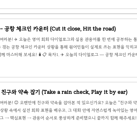
해 시립 미술관을 방문했습니다. 마침 유명 인상주의 화가의 특별 전시가 열리고 있어
을 물어봅니다..
공항 체크인 카운터 (Cut it close, Hit the road)
여러분! ✈️ 오늘은 영어 회화 다이얼로그와 실용 관용어를 한 번에 공부하는 
쯤 겪는 공항 체크인 카운터 상황을 통해 원어민들이 실제로 쓰는 표현을 익히고,
 마스터해 보세요! 🧳📋 목차1. ✈️ 오늘의 다이얼로그 — 공항 체크인 카운터
 관용어 5선4. 📝 핵심 표현 & 관용어 요약✈️ 오늘의 다이얼로그 — 공항 체크
고를 경유해 목적지로 가는 연결 항공편을 예약했습니다. 출근길 예상치 못한 교통 정
 ..
구와 약속 잡기 (Take a rain check, Play it by ear)
여러분! 😊 오랜만에 친구와 약속을 잡아본 적 있으신가요? 오늘은 "친구와 
iend)"라는 상황 속에서 실전 회화 표현을 배우고, 그 대화 안에 자연스럽게 녹아있는 
그 → 핵심표현 → 관용어 순서로 풍성하게 준비했으니 끝까지 함께 해주세요! 
② 다이얼로그 속 핵심표현 정리③ 대화 속에 숨은 영어 관용어 5선④ 오늘의 표
 (Making Plans with a Friend)오랜만에 연락이 닿은 두 친구, 민아와