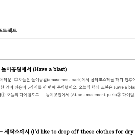
 프로젝트
 놀이공원에서 (Have a blast)
러분! 😊오늘은 놀이공원(amusement park)에서 롤러코스터를 타기 전후
영어 관용어 5가지를 한 번에 준비했어요. 오늘의 핵심 표현은 Have a blas
① 오늘의 다이얼로그 — 놀이공원에서 (At an amusement park)② 다이
영어 관용어 5가지④ 오늘의 표현 & 관용어 요약 🎢 ① 오늘의 다이얼로그
요일 아침, 미아(Mia)와 제이크(Jake)는 오랜만에 놀이공원을 찾았어요. 입구에 들
탁소에서 (I'd like to drop off these clothes for dry 