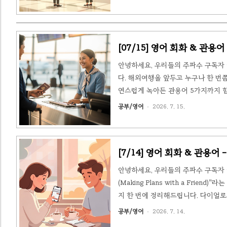
(Situation)Mia는 주말을 이용
직원 James에게 티켓 종류와 관람 팁
[07/15] 영어 회화 & 관용어 - 
안녕하세요, 우리들의 주파수 구독자 
다. 해외여행을 앞두고 누구나 한 번
연스럽게 녹아든 관용어 5가지까지 함께
로그 속 핵심표현 정리3. 🗣️ 오늘의
공부/영어
2026. 7. 15.
설명 (Situation)Alex는 시카
금 늦게 도착했지만, 다행히 체크인 마감
[7/14] 영어 회화 & 관용어 - 친
안녕하세요, 우리들의 주파수 구독자 
(Making Plans with a Fr
지 한 번에 정리해드립니다. 다이얼로
늘의 다이얼로그 - 친구와 약속 잡기
공부/영어
2026. 7. 14.
① 오늘의 다이얼로그 - 친구와 약속 잡기