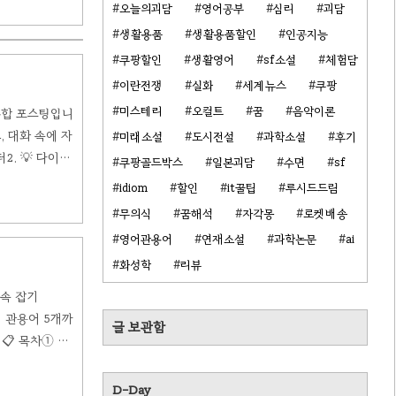
, 안내 데스크
오늘의괴담
영어공부
심리
괴담
생활용품
생활용품할인
인공지능
쿠팡할인
생활영어
sf소설
체험담
이란전쟁
실화
세계뉴스
쿠팡
미스테리
오컬트
꿈
음악이론
통합 포스팅입니
 대화 속에 자
미래소설
도시전설
과학소설
후기
2. 💡 다이얼
쿠팡골드박스
일본괴담
수면
sf
인 카운터📌 상황
idiom
할인
it꿀팁
루시드드림
체로 공항에 조
무의식
꿈해석
자각몽
로켓배송
영어관용어
연재소설
과학논문
ai
화성학
리뷰
약속 잡기
영어 관용어 5개까
글 보관함
📋 목차① 오
현 요약 표 🎤
 제이크가 주말 약
D-Day