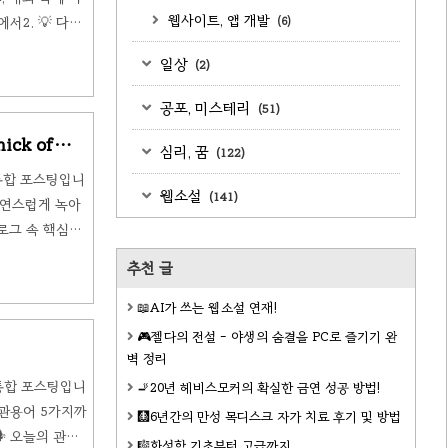
웹사이트, 앱 개발
서2. 💡 다이
(6)
안 검색대에서📌
일상
(2)
yes의 안내에 따
공포, 미스테리
(51)
ick of
심리, 꿈
(122)
 통합 포스팅입니
웹소설
(141)
자연스럽게 녹아
얼로그 속 핵심표
 설명
추천 글
태를 점검하고 문
📖AI가 쓰는 웹소설 연재!
🎮젤다의 전설 - 야생의 숨결을 PC로 즐기기 완
벽 정리
 통합 포스팅입니
🚬20년 헤비스모커의 확실한 금연 성공 방법!
 관용어 5가지까
🩻6년간의 만성 목디스크 자가 치료 후기 및 방법
️ 오늘의 관용
🎼화성학 기초부터 고급까지