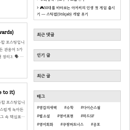
l은 예약 없이 동
🎮50대를 바라보는 아저씨의 인생 첫 게임 출시
이야기를 나누며
기 — 스틱잽(Stikjab) 개발 후기
ards)
최근 댓글
 통합 포스팅입니
든 관용어 5가
인기 글
리3. 🗣️ 오
n)마케팅팀 팀장
젝트의 일정 변경
최근 글
to it)
태그
 통합 포스팅입니
영겁의새벽
수학
다이슨스웜
연스럽게 녹아든
웹소설
영어표현
하드SF
로그 속 핵심표현
 설명
영어회화
쿠팡파트너스
공포