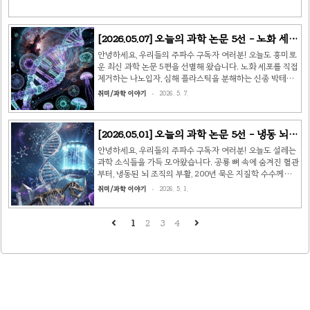
[2026.05.07] 오늘의 과학 논문 5선 - 노화 세포
제거부터 의식의 비밀까지 🔬
안녕하세요, 우리들의 주파수 구독자 여러분! 오늘도 흥미로
운 최신 과학 논문 5편을 선별해 왔습니다. 노화 세포를 직접
제거하는 나노입자, 심해 플라스틱을 분해하는 신종 박테리
아, 25년간 이어진 의식 논쟁의 새 장, 역대 가장 오래된 은하
취미/과학 이야기
2026. 5. 7.
집단 발견, 그리고 우리 몸속 숨겨진 '그림자 바이롬'까지 —
오늘도 과학은 우리의 상상을 뛰어넘습니다. 🧬 1. 표적 세놀
리틱 나노입자로 노화 세포 73% 제거 — 쥐 수명 15% 연장
[2026.05.01] 오늘의 과학 논문 5선 - 냉동 뇌
출처: Nature Aging, UCSF / MIT / 성균관대학교 노화 세
부활에서 공룡 혈관까지 🔬
포(Senescent Cell)는 분열을 멈추고도 죽지 않고 남아 주
안녕하세요, 우리들의 주파수 구독자 여러분! 오늘도 설레는
변 조직에 염증성 물질을 분비하는 일종의 '좀비 세포'입니
과학 소식들을 가득 모아왔습니다. 공룡 뼈 속에 숨겨진 혈관
다. 이 세포들이 체내에 축적되면 당뇨, 심장병, 신경퇴행성
부터, 냉동된 뇌 조직의 부활, 200년 묵은 지질학 수수께끼
질환 등 다양한 노화..
해결까지, 2026년 4~5월 Nature, Science, PNAS 등 주요
취미/과학 이야기
2026. 5. 1.
학술지에 발표된 최신 연구 5편을 소개해드립니다. 🦖 1.
6,600만 년 전 티라노사우루스 뼈 속 혈관 발견 (Scientific
Reports) 캐나다 로열 서스캐처원 박물관이 소장한 세계 최
1
2
3
4
대 티라노사우루스 렉스 '스코티(Scotty)'의 갈비뼈 화석에
서 6,600만 년 전 혈관 흔적이 발견됐습니다. 연구팀은 강력
한 싱크로트론 X선을 활용해 화석을 손상시키지 않고 내부
구조를 3차원으로 재구성하는 데 성공했습니다. 문제의 갈
비뼈는 골절 흔적이..