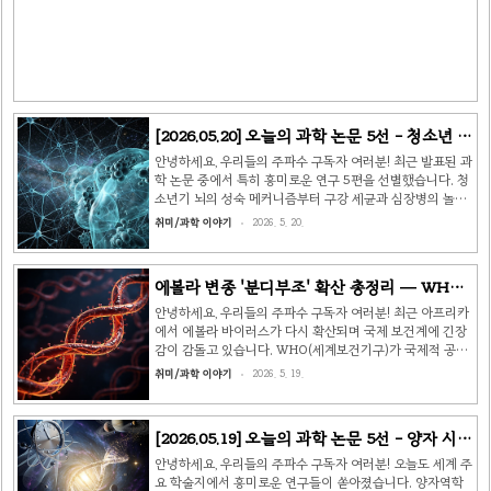
HHMI Howard Hughes Medical Institute) 알츠하이머
환자의 뇌에는 실제로 기억이 '지워진' 것이 아니라, 기억을
저장한 시냅스가 '침묵' 상태로 비활성화되어 있다는 사실이
밝혀졌..
[2026.05.20] 오늘의 과학 논문 5선 - 청소년 뇌
의 비밀부터 식물의 통증까지 🔬
안녕하세요, 우리들의 주파수 구독자 여러분! 최근 발표된 과
학 논문 중에서 특히 흥미로운 연구 5편을 선별했습니다. 청
소년기 뇌의 성숙 메커니즘부터 구강 세균과 심장병의 놀라
운 연결고리, 목성 소행성에서 발견된 유기분자, 물로만 움직
취미/과학 이야기
2026. 5. 20.
이는 인공 근육, 그리고 식물도 통증 신호를 보낸다는 최신
연구까지 — 함께 살펴볼게요! 🧠 ① 청소년 뇌가 위험한 이
유 — 전전두엽 수초화 지연 메커니즘 규명출처: Nature
에볼라 변종 '분디부조' 확산 총정리 — WHO
Neuroscience | MIT / 하버드 의과대학 우리는 흔히 청소
비상사태 선포, 92명 사망, 한국인 주의사항까
년기를 "두뇌가 아직 덜 발달된 시기"라고 부릅니다. 하지만
안녕하세요, 우리들의 주파수 구독자 여러분! 최근 아프리카
그 이유를 분자 수준에서 구체적으로 밝힌 연구가 발표됐습
지
에서 에볼라 바이러스가 다시 확산되며 국제 보건계에 긴장
니다. MIT와 하버드 의대 공동 연구팀은 13~25세 총 847
감이 감돌고 있습니다. WHO(세계보건기구)가 국제적 공중
명을 8년간 추적한 종단 연구에서, 전전두엽(P..
보건 비상사태를 선포할 정도로 심각한 상황인데요, 특히 이
취미/과학 이야기
2026. 5. 19.
번 유행은 현재 개발된 백신과 치료제가 전혀 없는 분디부조
(Bundibugyo) 변종이라는 점에서 더욱 우려됩니다. 오늘은
에볼라 바이러스의 기원부터 분디부조 변종의 특성, 현재 확
[2026.05.19] 오늘의 과학 논문 5선 - 양자 시간
산 현황, 증상과 전파 경로, 방역 조치까지 한눈에 알 수 있도
·AI 외계행성·노화 좀비 세포 🔬
록 총정리해 드리겠습니다. 🦠 에볼라 바이러스란? 에볼라
안녕하세요, 우리들의 주파수 구독자 여러분! 오늘도 세계 주
바이러스병(EVD, Ebola Virus Disease)은 1976년 처음
요 학술지에서 흥미로운 연구들이 쏟아졌습니다. 양자역학