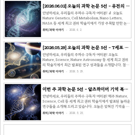
(arXiv, 2026-06 | 칭화대학교·비엔나 양자과학기술센터)
[2026.06.02] 오늘의 과학 논문 5선 - 유전의 법
원자시계보다 훨씬 더 정밀한 시간 측정 장치, 바로 핵시계
칙은 완전하지 않았다 🔬
(Nuclear Clock)가 역사상 처음으로 작동에 성공했습니다!
안녕하세요, 우리들의 주파수 구독자 여러분! 🔬 오늘도
원자시계는 전자의 에너지 전환을 이용하는 데 비해, 핵시계
Nature Genetics, Cell Metabolism, Nano Letters,
는 원자핵 내부에서 일어나는 에너지 전환을 활용합니다. 주
NASA 등 세계 최고 권위 학술지에서 가장 주목할 만한 논문
기율표의 모든 원소 중 단 하나, 토륨-229..
5편을 엄선해 소개해 드립니다. 오늘의 주제는 유전학의 패
취미/과학 이야기
2026. 6. 2.
러다임 전환, 생명을 구하는 아미노산, 미래 광학 소재의 혁
신, 그리고 우주와 지구과학의 경이로운 발견들입니다. 🧬 1.
멘델 법칙에 도전하다 — DNA 메틸화 패턴의 비멘델 유전
[2026.05.29] 오늘의 과학 논문 5선 - T세포 고
발견 출처: Nature Genetics | Johns Hopkins Medicine
갈·목성 오로라·빙하기 전환 원인까지 🔬
/ 국제 공동 연구팀 (2026년 5월) 중학교 생물 시간에 배웠
안녕하세요, 우리들의 주파수 구독자 여러분! 오늘도
던 멘델의 유전 법칙이 완전하지 않다는 충격적인 연구 결과
Nature, Science, Nature Astronomy 등 세계 최고 권위
가 발표됐습니다. 존스 홉킨스 의과대학 연구팀은 마우스를
의 학술지에서 최근 발표된 연구 성과들을 소개합니다. 첨단
이..
과학의 최전선, 함께 살펴볼까요? 🧬 ① T세포 고갈 분자 메
취미/과학 이야기
2026. 5. 29.
커니즘 완전 해명 — 면역항암 치료 내성 극복 실마리
(Nature, The Salk Institute / MSKCC / 서울대학교) 암
면역치료 분야에서 오랫동안 풀리지 않던 큰 숙제가 드디어
이번 주 과학 논문 5선 - 알츠하이머 기억 복원,
해결의 실마리를 찾았습니다. 암환자 체내에서 T세포(면역
K2-18b 외계 생명 신호, 전고체 배터리
전투 세포)가 점점 지쳐 기능을 잃는 현상을 "T세포 고갈"이
안녕하세요, 우리들의 주파수 구독자 여러분! 매주 Nature,
라고 하는데, 이 현상이 왜 일어나는지 분자 수준에서 완전히
Science, Cell 등 세계 최고 권위 학술지에서 발표된 놀라운
규명되었습니다. 연구팀은 CRISPR 스크리닝과 단세포 후성
연구들을 소개해 드리고 있습니다. 오늘은 잊혀진 기억을 되
유전체 분석을 결합해, TOX..
살리는 단백질부터 외계 생명의 흔적, 지구 기후의 새로운 위
취미/과학 이야기
2026. 5. 25.
협까지, 과학의 최전선에서 전해지는 이야기 다섯 가지를 가
져왔습니다. 커피 한 잔 들고 함께 떠나볼까요? ☕ 🧠 1. 잊
혀진 기억을 되살리다 — 알츠하이머 시냅스 재점화 단백질
SYN-Φ 발견 📄 출처: Nature Neuroscience (MIT /