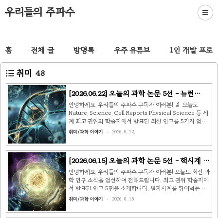
우리들의 주파수
홈
전체 글
방명록
우주 유튜브
1인 개발 프로
취미
48
[2026.06.22] 오늘의 과학 논문 5선 - 뉴런
DNA, 영구동토층, 나트륨 배터리 🔬
안녕하세요, 우리들의 주파수 구독자 여러분! 🔬 오늘도
Nature, Science, Cell Reports Physical Science 등 세
계 최고 권위의 학술지에서 발표된 최신 연구를 5가지 엄선
해 소개해드립니다. 뇌 발달의 비밀부터 배터리 혁신까지, 오
취미/과학 이야기
2026. 6. 22.
늘도 놀라운 과학의 세계로 함께 떠나볼까요? 🧠 1. 뉴런은
뇌를 만들기 위해 자신의 DNA를 부수고 있었다출처:
Nature, 2026.06.20 | 주요 기관: 국제 공동 연구팀 우리 뇌
[2026.06.15] 오늘의 과학 논문 5선 - 핵시계 탄
가 발달하는 동안, 갓 태어난 뉴런들은 최종 목적지를 향해
생부터 별이 만드는 우주까지 🔬
먼 거리를 이동해야 합니다. 그런데 이 과정에서 뉴런들은 믿
안녕하세요, 우리들의 주파수 구독자 여러분! 오늘도 최신 과
기 어려울 정도로 비좁은 공간을 비집고 지나가야 합니다. 최
학 연구 소식을 엄선하여 전해드립니다. 최고 권위 학술지에
근 Nature에 발표된 연구는 이 여정이 얼마나 가혹한지를
서 발표된 연구 5편을 소개합니다. 원자시계를 뛰어넘는 핵
처음으로 명확히 밝..
시계 탄생, 블랙홀 대신 탄생하는 '미니 우주', 척추동물보다
취미/과학 이야기
2026. 6. 15.
8천만 년 먼저 육상에 진출한 지네의 비밀까지! 함께 살펴보
겠습니다. 🔬 ⚛️ 1. 드디어 '핵시계'가 처음으로 째깍거렸다