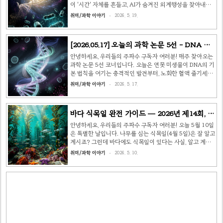
발견된 바이러스성 출혈열입니다. 이름은 최초 발견 지역인
이 '시간' 자체를 흔들고, AI가 숨겨진 외계행성을 찾아내고,
민주콩고(구 자이르)의 에볼라 강(Ebola Riv..
노화의 비밀이 하나씩 밝혀지고 있습니다. 최근 발표된 과학
취미/과학 이야기
2026. 5. 19.
논문 5선을 지금 바로 만나보세요! 🔬 🧪 1. 김치 유산균이 장
내 나노플라스틱을 잡아당긴다출처: Bioresource
Technology | 세계김치연구소 (한국 과학기술정보통신부
[2026.05.17] 오늘의 과학 논문 5선 - DNA 규
산하) 미세플라스틱 문제가 심각해지는 가운데, 우리 전통 발
칙 파괴부터 장수 유전자 이식까지 🔬
효식품 김치에서 놀라운 해결책이 나왔습니다. 세계김치연
안녕하세요, 우리들의 주파수 구독자 여러분! 매주 찾아오는
구소 연구팀이 김치에서 분리한 유산균 'CBA3656'이 장내
과학 논문 5선 코너입니다. 오늘은 연못 미생물이 DNA의 기
나노플라스틱을 강력하게 흡착하고 체외로 배출한다는 사실
본 법칙을 어기는 충격적인 발견부터, 노화한 혈액 줄기세포
을 입증했습니다. 연구팀이 모의 인간 장내 환경을 조성해 ..
를 젊게 되돌리는 기술, 우주의 물리 상수가 생명에 맞춰진
취미/과학 이야기
2026. 5. 17.
이유까지—최근 발표된 흥미로운 논문 다섯 편을 소개해 드
립니다. 🧬 1. 대학 연못에서 발견된 미생물이 DNA의 법칙
을 깨다 출처: Earlham Institute · University of Oxford
바다 식목일 완전 가이드 — 2026년 제14회, 바
(ScienceDaily, 2026.05.07) 생명의 언어인 유전자 코드에
다숲이 지구를 살린다
는 수십억 년간 지켜져 온 보편적인 규칙이 있습니다. 세 글
안녕하세요, 우리들의 주파수 구독자 여러분! 오늘 5월 10일
자로 이루어진 코돈(codon)이 특정 아미노산을 지정하거
은 특별한 날입니다. 나무를 심는 식목일(4월 5일)은 잘 알고
나, 단백질 합성을 멈추는 '정지 코돈' 역할을 한다는 것입니
계시죠? 그런데 바다에도 식목일이 있다는 사실, 알고 계셨
다. 이 규..
나요? 바로 오늘이 제14회 바다 식목일입니다. 바닷속 생태
취미/과학 이야기
2026. 5. 10.
계가 빠르게 사라지고 있는 지금, 바다 식목일의 의미를 함께
살펴보겠습니다. 🌊 바다 식목일이란? 바다 식목일은 매년
5월 10일, 바닷속 해조류를 심고 바다숲을 가꾸는 활동과 그
중요성을 알리기 위해 제정된 법정기념일입니다. 2012년 해
양수산부가 공식 지정했으며, 2026년 올해 제14회를 맞이
했습니다. 육지의 식목일이 '나무를 심는 날'이라면, 바다 식
목일은 '해조류를 심어 바다숲을 조성하는 날'입니다. 해조류
는 바다의 나무와 같은 존재로, 바닷속 생태계의 핵..