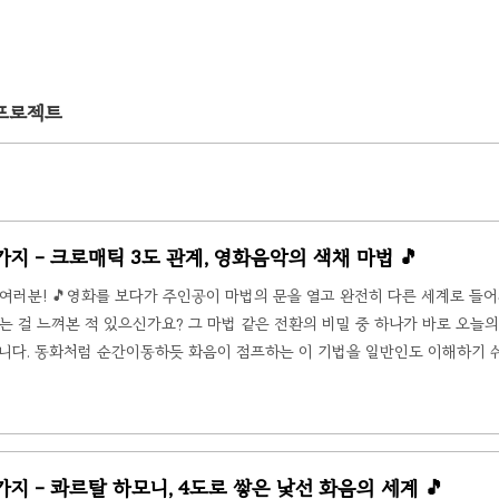
 프로젝트
급 5가지 - 크로매틱 3도 관계, 영화음악의 색채 마법 🎵
여러분! 🎵영화를 보다가 주인공이 마법의 문을 열고 완전히 다른 세계로 들어
드는 걸 느껴본 적 있으신가요? 그 마법 같은 전환의 비밀 중 하나가 바로 오늘의
ant)입니다. 동화처럼 순간이동하듯 화음이 점프하는 이 기법을 일반인도 이해하기 
 🚪 1. 크로매틱 3도 관계란? — 계단이 아니라 순간이동보통 화음이 이동할
계 안에 있는 화음끼리 자연스럽게 계단을 오르내리듯 움직입니다. C장조라면 C에서 A
..
급 5가지 - 콰르탈 하모니, 4도로 쌓은 낯선 화음의 세계 🎵