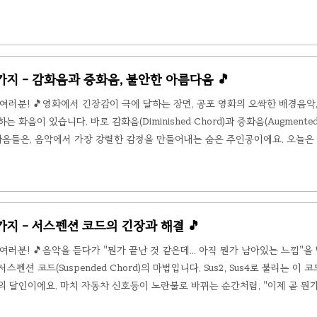
 음(♭II)을 근음으로 하는 장3화음입니다. C장조나 C단조에서는 D♭장조 코드(
는 18세기 이탈리아 나폴리 악파(Neapolitan School)에서 비롯했지만,
.
급 5가지 - 감화음과 증화음, 불안한 아름다움 🎵
여러분! 🎵영화에서 긴장감이 극에 달하는 장면, 공포 영화의 오싹한 배경음악
 화음이 있습니다. 바로 감화음(Diminished Chord)과 증화음(Augmented
 화음들은, 음악에서 가장 강렬한 감정을 만들어내는 숨은 주인공이에요. 오늘은
 감3화음(Diminished Triad) — 불안함의 씨앗일반적인 코드는 근음 + 장3도
감화음은 두 가지가 모두 "축소"됩니다: 단3도(3반음) + 감5도(6반음). 예를 
급 5가지 - 서스펜션 코드의 긴장과 해결 🎵
러분! 🎵음악을 듣다가 "뭔가 끝난 것 같은데... 아직 뭔가 남아있는 느낌"을
펜션 코드(Suspended Chord)의 마법입니다. Sus2, Sus4로 불리는 이
 달인이에요. 마치 자동차 신호등이 노란불로 바뀌는 순간처럼, "이제 곧 뭔가
다. 함께 알아봅시다! 🎹 1. Sus 코드란? — 3도음이 빠진 특별한 화음일반