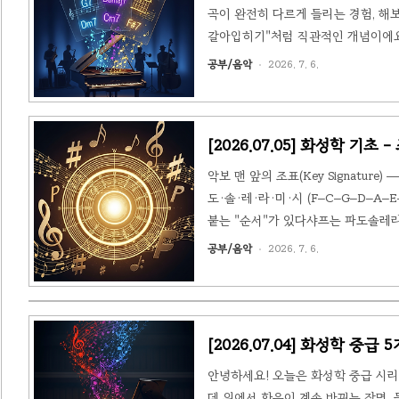
곡이 완전히 다르게 들리는 경험, 해
갈아입히기"처럼 직관적인 개념이에요
(Reharmonization)은 말 그
공부/음악
2026. 7. 6.
같아요. 배우(멜로디)는 그대로인데 
C-C-G-G-A-A-G 같은 단순한 화음
[2026.07.05] 화성학 기초
악보 맨 앞의 조표(Key Signature
도·솔·레·라·미·시 (F–C–G–D–A–E
붙는 "순서"가 있다샤프는 파도솔레라
체가 "5도권"에서 나옵니다.🎯 2. 
공부/음악
2026. 7. 6.
의 7음(이끔음).파# → G장조 · 파#도
[2026.07.04] 화성학 중급
안녕하세요! 오늘은 화성학 중급 시리즈로
데 위에서 화음이 계속 바뀌는 장면,