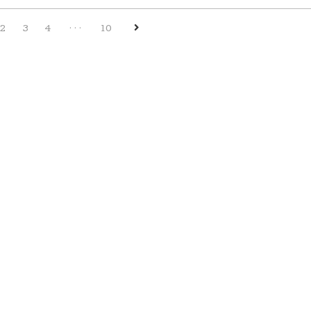
을 만드느냐 카레를..
2
3
4
···
10