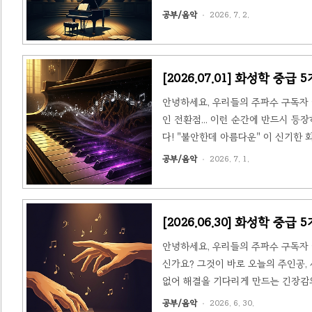
문객네아폴리탄 화음은 반음 낮아진 2도
공부/음악
2026. 7. 2.
가 네아폴리탄 화음이 됩니다.이름의 유래
터 사용되어온 오래된 기법입니다.🎨 .
[2026.07.01] 화성학 중
안녕하세요, 우리들의 주파수 구독자 
인 전환점... 이런 순간에 반드시 등장하는
다! "불안한데 아름다운" 이 신기한
들의 세계로 함께 들어가 봅시다! 🌑 1.
공부/음악
2026. 7. 1.
전5도(7반음)로 이루어집니다. 그런데 
은 C-Eb-Gb입..
[2026.06.30] 화성학 중
안녕하세요, 우리들의 주파수 구독자 여
신가요? 그것이 바로 오늘의 주인공, 서스
없어 해결을 기다리게 만드는 긴장감의
아!"라는 기대감을 만들어내는 화음입니
공부/음악
2026. 6. 30.