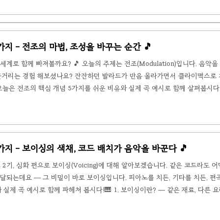
3도 + 5도로 이루어집니다. C 메이저는 C-E-G, C 마이너는 C-Eb-G이죠. 이 중 
 5가지 - 전조의 마법, 조성을 바꾸는 순간 🎵
계로 함께 빠져볼까요? 🎵 오늘의 주제는 전조(Modulation)입니다. 음악
두근거리는 경험 해보셨나요? 잔잔하던 발라드가 반음 올라가면서 클라이맥스로 
늘은 전조의 핵심 개념 5가지를 쉬운 비유와 실제 곡 예시로 함께 살펴봅시다.
 머물던 조성(Key)에서 새로운 조성으로 옮겨가는 것을 말합니다. 조성은 음악
조라는 동네에서 살던 음악이 갑자기 E♭장조 동네로 이사를 가는 거예요.우리
 음악도 조성이 바뀌..
급 5가지 - 보이싱의 색채, 코드 배치가 음악을 바꾼다 🎵
 2기, 심화 편으로 보이싱(Voicing)에 대해 알아보겠습니다. 같은 코드라도 
달되는데요 — 그 비밀이 바로 보이싱입니다. 피아노를 치든, 기타를 치든, 편
 실제 곡 예시로 함께 파헤쳐 봅시다!🎹 1. 보이싱이란? — 같은 재료, 다른
음들을 어떤 순서와 높이로 배치하느냐를 말합니다. 예를 들어 C장조 코드는 '도-미
자리에서 높은 자리까지 어떻게 쌓느냐에 따라 소리의 색깔이 완전히 달라집니다