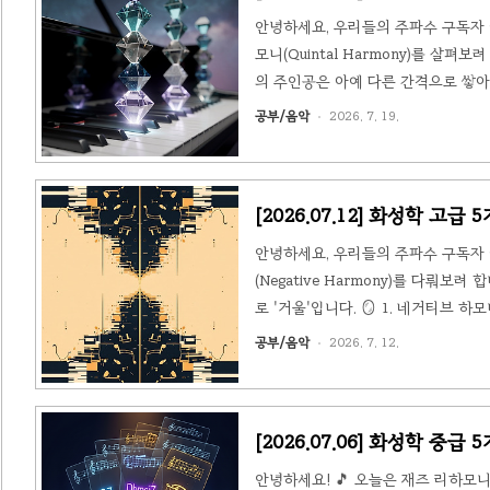
안녕하세요, 우리들의 주파수 구독자 여러
모니(Quintal Harmony)를 살
의 주인공은 아예 다른 간격으로 쌓아 
음보통의 화음은 계단을 한 칸씩(3도씩
공부/음악
2026. 7. 19.
성큼 오르는 셈이에요. 예를 들어 도
워집니다. 3도 간격이 만드는 '밝다/어
[2026.07.12] 화성학 고급
안녕하세요, 우리들의 주파수 구독자 
(Negative Harmony)를 다뤄
로 '거울'입니다. 🪞 1. 네거티브
칭 무늬가 생기죠? 네거티브 하모니는
공부/음악
2026. 7. 12.
(축)'을 기준으로 좌우 반전시키면,
악이론가 에른스트 레비(Ernst Levy)
[2026.07.06] 화성학 중
안녕하세요! 🎵 오늘은 재즈 리하모니