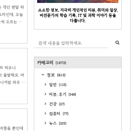
촌 격인 퀸탈 하
소소한 정보, 지극히 개인적인 리뷰, 취미와 일상,
 소리인데, 오늘
비전문가의 학습 기록, IT 및 과학 이야기 등을
다룹니다.
칸씩 오르는 화
완전4도씩) 성큼
 판단하기 어려
카테고리
(1673)
티브 하모니
정보
서 출발해요. 바
(813)
마니처럼 좌우 대
일반
(115)
나의 '거울선
리뷰, 후기
(349)
념은 스위스 음
건강
(27)
컴퓨터
(77)
뉴스
(233)
만 바꿨을 뿐인데