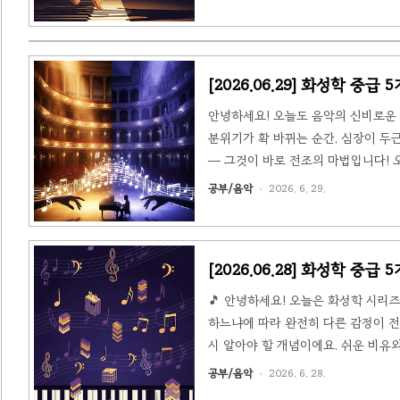
(Major/Minor)는 근음(1도) + 
Eb)이 코드의 "표정"을 ..
[2026.06.29] 화성학 중급
안녕하세요! 오늘도 음악의 신비로운 세
분위기가 확 바뀌는 순간, 심장이 
— 그것이 바로 전조의 마법입니다! 오
— 음악의 "동네 이사"전조란 음악이
공부/음악
2026. 6. 29.
"동네"라고 생각하면 쉽습니다. C장
주변 환경, 분위기, 이웃이 달라지듯이,
[2026.06.28] 화성학 중
🎵 안녕하세요! 오늘은 화성학 시리즈
하느냐에 따라 완전히 다른 감정이 전
시 알아야 할 개념이에요. 쉬운 비유와
(Voicing)이란 코드를 구성하는 
공부/음악
2026. 6. 28.
이루어져 있는데, 이 세 음을 낮은 