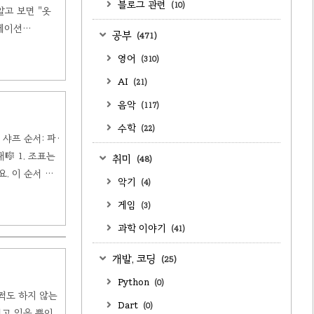
블로그 관련
(10)
알고 보면 "옷
제이션
공부
(471)
의상을 입는 것과
영어
(310)
게요. 원래는
AI
(21)
음악
(117)
수학
(22)
 샤프 순서: 파·
대🎼 1. 조표는
취미
(48)
. 이 순서 자
악기
(4)
 샤프 = 그 조
게임
(3)
 개..
과학 이야기
(41)
개발, 코딩
(25)
Python
(0)
꿈쩍도 하지 않는
Dart
(0)
티고 있을 뿐인