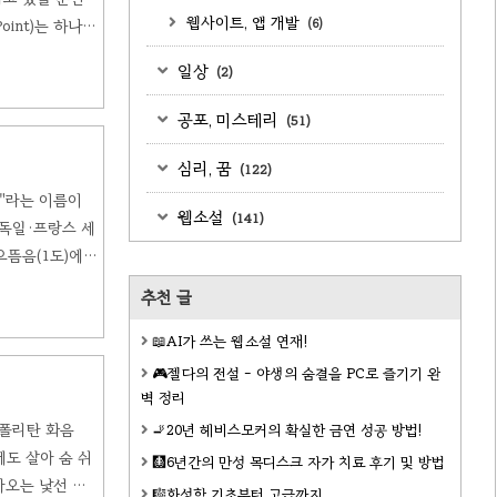
웹사이트, 앱 개발
oint)는 하나의
(6)
 등장하기 때문에
일상
(2)
 아무리 거세도
공포, 미스테리
(51)
심리, 꿈
(122)
6도"라는 이름이
웹소설
(141)
·독일·프랑스 세
으뜸음(1도)에서
트(5도 화음)
추천 글
꼭대기에서 멈추는
📖AI가 쓰는 웹소설 연재!
🎮젤다의 전설 - 야생의 숨결을 PC로 즐기기 완
벽 정리
아폴리탄 화음
🚬20년 헤비스모커의 확실한 금연 성공 방법!
악에도 살아 숨 쉬
🩻6년간의 만성 목디스크 자가 치료 후기 및 방법
아오는 낯선 방
🎼화성학 기초부터 고급까지