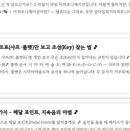
보신 적 있으신가요? 그 비밀이 바로 리하모니제이션입니다. 어렵게 들리지만, 
!🎭 1. 리하모니제이션이란? — 멜로디는 그대로, 옷만 갈아입히기리하모니
대로 이미 있는 멜로디에 다른 화음을 입히는 것입니다.쉽게 말해, 같은 배우가 다른 
무대 분위기(화음)가 바뀌면서 완전히 다른 인상을 줍니다. 동요 을 예로 들어볼
이지만, 재즈 리하모..
 - 조표(샤프·플랫)만 보고 조성(Key) 찾는 법 🎵
) — 샤프(#)·플랫(♭) 몇 개만 보고 무슨 조(Key)인지 알아내는 규칙이 있습니다.🎵
–B)🎵 플랫 순서: 시·미·라·레·솔·도·파 (B–E–A–D–G–C–F) — 샤프의 정반
미시, 플랫은 시미라레솔도파 순서로 하나씩 늘어납니다. 두 순서가 거꾸로예요
샤프(#) — "마지막 샤프의 반음 위"맨 오른쪽 샤프의 반음 위가 으뜸음. 즉 마지막
# → D장조 · 파#도#솔# → A장조🎯 3. 플랫(♭) — "뒤에서 두 번째 플랫"여러
 5가지 - 페달 포인트, 지속음의 마법 🎵
 페달 포인트(Pedal Point)를 알아볼게요. 🎵 음악을 들을 때 베이스가 
 들어보신 적 있나요? 그게 바로 페달 포인트의 마법입니다. 단 하나의 음이 버