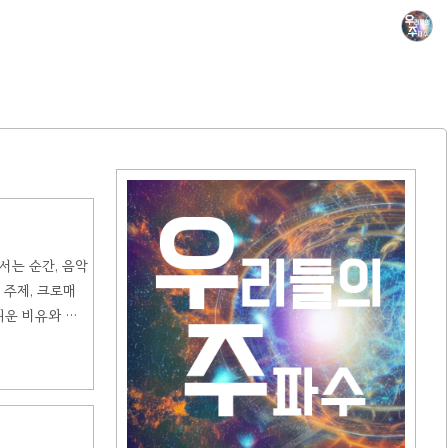
서는 순간, 음악
 주제, 크로매
쉬운 비유와 실
 때는 다이어토
m(vi)이나