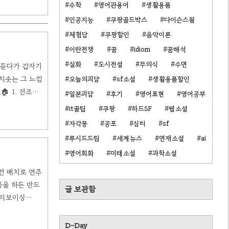
3도음(E 또는
수학
영어관용어
생활용품
인공지능
쿠팡골드박스
다이슨스웜
체험담
쿠팡할인
음악이론
이란전쟁
꿈
idiom
꿈해석
실화
도시전설
무의식
수면
을 듣다가 갑자기
치솟는 그 느낌
오늘의괴담
sf소설
생활용품할인
 1. 전조란?
일본괴담
후기
영어표현
영어공부
이 살고 있는
it꿀팁
쿠팡
하드SF
웹소설
가 동네를 옮기면
자각몽
공포
심리
sf
루시드드림
세계뉴스
연재소설
ai
영어회화
미래소설
과학소설
어떤 배치로 연주
곡을 하든 반드
글 보관함
 요리보이싱
-솔' 세 음으로
.비유하자면 같
D-Day