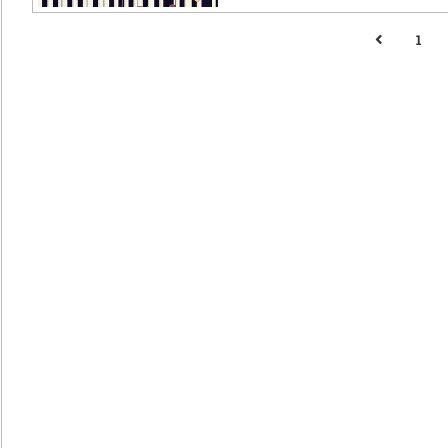
은 재료(양파, 당근, 고기)라도 볶음밥
1