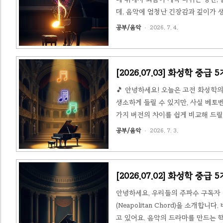
데, 음악에 엄청난 긴장감과 깊이가 생겨
음을 길게 지속하거나 반복하면서, 그
공부/음악
2026. 7. 4.
"베이스 페달"이라고도 부르죠.비유하자
그 자리에 고정되죠. 페달 포인트는 음
[2026.07.03] 화성학 중
🎵 안녕하세요! 오늘은 고전 화성학의 보
생소하게 들릴 수 있지만, 사실 베토
가지 버전의 차이를 쉽게 비교해 드릴게
반음 내려간 음(♭6)을 베이스로 삼고,
공부/음악
2026. 7. 3.
로 가기 직전에 "도약대" 역할을 하
느낌을 상상해 보세요. 증6도 화음은 그
[2026.07.02] 화성학 중급
안녕하세요, 우리들의 주파수 구독자 
(Neapolitan Chord)을 소개합
고 있어요. 음악의 드라마를 만드는 핵