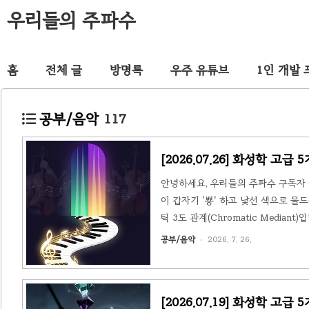
우리들의 주파수
홈
전체 글
방명록
우주 유튜브
1인 개발
공부/음악
117
[2026.07.26] 화성학 고
안녕하세요, 우리들의 주파수 구독자 
이 갑자기 '뿅' 하고 낯선 색으로 물
틱 3도 관계(Chromatic Medi
제 영화·팝 음악 예시로 풀어드릴게요.
공부/음악
2026. 7. 26.
닉(diatonic), 즉 그 조성의 음
Em(iii)으로 가는 식이죠. 이건 한 건물 
[2026.07.19] 화성학 고