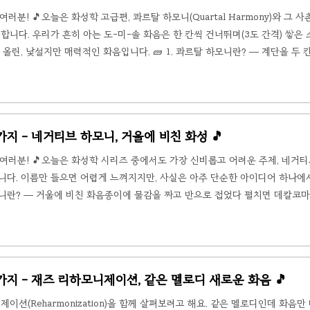
분! 🎵오늘은 화성학 고급편, 콰르탈 하모니(Quartal Harmony)와 그 사
펴보려 합니다. 우리가 흔히 아는 도-미-솔 화음은 한 칸씩 건너뛰며(3도 간격) 쌓은
올린, 낯설지만 매력적인 화음입니다. 🧱 1. 콰르탈 하모니란? — 계단을 두 
) 오르듯 도-미-솔로 쌓입니다. 그런데 콰르탈 하모니는 이 계단을 두 칸씩(
-파-시b처럼요. 이렇게 쌓으면 재미있게도 이 화음이 장조인지 단조인지 귀로
둡다..
 5가지 - 네거티브 하모니, 거울에 비친 화성 🎵
여러분! 🎵오늘은 화성학 시리즈 중에서도 가장 신비롭고 어려운 주제, 네거
보려 합니다. 이름만 들으면 어렵게 느껴지지만, 사실은 아주 단순한 아이디어 하나에
 하모니란? — 거울에 비친 화음종이에 물감을 짜고 반으로 접었다 펼치면 데칼코
 음악에서 바로 그 데칼코마니를 하는 것과 같아요. 멜로디나 화성 진행을 하
 원곡과 묘하게 닮았지만 전혀 다른 표정을 짓는 새로운 화성이 탄생합니다.이 개
가 20세기 중반 처음 체..
급 5가지 - 재즈 리하모니제이션, 같은 멜로디 새로운 화음 🎵
제이션(Reharmonization)을 함께 살펴보려고 해요. 같은 멜로디인데 화음