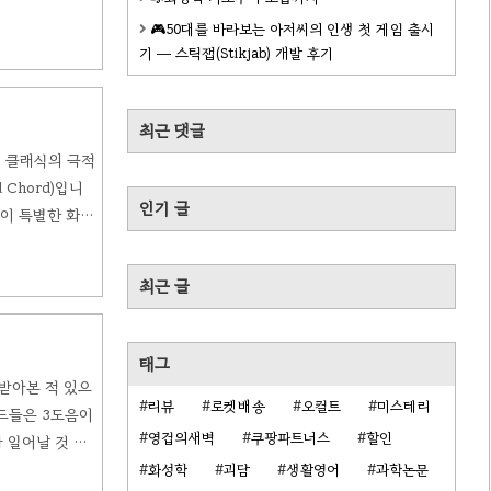
D♭-F-A♭)
🎮50대를 바라보는 아저씨의 인생 첫 게임 출시
 사실 그 이전부
기 — 스틱잽(Stikjab) 개발 후기
최근 댓글
, 클래식의 극적
 Chord)입니
인기 글
 이 특별한 화음
(4반음) + 완
들어 C 감3화음
최근 글
태그
 받아본 적 있으
리뷰
로켓배송
오컬트
미스테리
 코드들은 3도음이
영겁의새벽
쿠팡파트너스
할인
 일어날 것 같
 코드
화성학
괴담
생활영어
과학논문