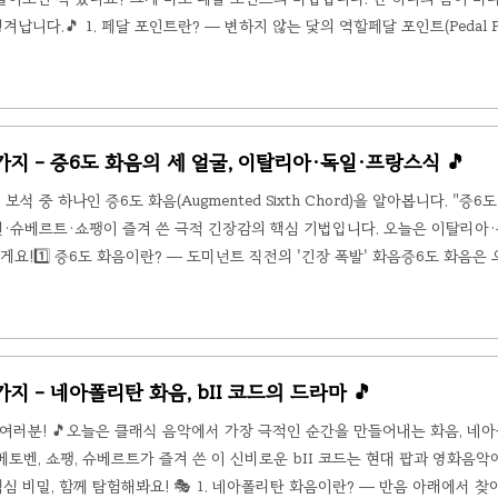
납니다.🎵 1. 페달 포인트란? — 변하지 않는 닻의 역할페달 포인트(Pedal P
 위에 다른 화음들이 계속 변화하는 화성 기법입니다. 주로 베이스(저음)에서
면 이렇습니다. 바다 한가운데 배가 있을 때, 닻(anchor)을 내리면 파도가
악의..
급 5가지 - 증6도 화음의 세 얼굴, 이탈리아·독일·프랑스식 🎵
석 중 하나인 증6도 화음(Augmented Sixth Chord)을 알아봅니다. "증
벤·슈베르트·쇼팽이 즐겨 쓴 극적 긴장감의 핵심 기법입니다. 오늘은 이탈리아
요!1️⃣ 증6도 화음이란? — 도미넌트 직전의 '긴장 폭발' 화음증6도 화음은 
 그 위에 올라가는 증6도(+6) 음정이 형성되는 화음입니다. 쉽게 말하면, 도미넌
는 화음이에요.비유: 롤러코스터의 최고점롤러코스터가 급하강하기 직전, 딱 
..
 5가지 - 네아폴리탄 화음, bII 코드의 드라마 🎵
여러분! 🎵오늘은 클래식 음악에서 가장 극적인 순간을 만들어내는 화음, 네
니다. 베토벤, 쇼팽, 슈베르트가 즐겨 쓴 이 신비로운 bII 코드는 현대 팝과 영화음
심 비밀, 함께 탐험해봐요! 🎭 1. 네아폴리탄 화음이란? — 반음 아래에서 찾