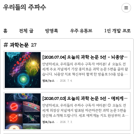
우리들의 주파수
홈
전체 글
방명록
우주 유튜브
1인 개발 프로
과학논문
27
[2026.07.04] 오늘의 과학 논문 5선 - 뇌종양
CAR-T·50종 암 혈액검사·언어뉴런·벼 내열
안녕하세요, 우리들의 주파수 구독자 여러분! 🔬 오늘도 전
성·신종 목재 🔬
세계 주요 저널에서 가장 흥미로운 과학 논문 5편을 골라 왔
습니다. 뇌종양 치료 혁신부터 혈액 한 방울로 50종 암을 잡
는 기술, 벼의 폭염 생존 전략, 그리고 언어를 만드는 뉴런 지
정보/뉴스
2026. 7. 4.
도까지 — 지금 바로 살펴보겠습니다! 🎯 논문 1 | GPNMB
CAR-T세포, 교모세포종 종양·면역세포 동시 제거 성공출
처: Nature (2026년 7월) · 맥마스터대학교(캐나다)·노스
[2026.07.03] 오늘의 과학 논문 5선 - 에피게놈
웨스턴대학교 파인버그 의과대학 교모세포종
지도·초신성 라이브·파킨슨 줄기세포·핵융합·
(Glioblastoma, GBM)은 가장 치명적인 뇌종양 중 하나로,
안녕하세요, 우리들의 주파수 구독자 여러분! 😊 오늘도 전
기존 치료법으로는 재발을 거의 막을 수 없습니다. 이번 연구
산림 흡수 🔬
세계 최정상 저널에서 발표된 따끈따끈한 과학 논문 5편을
는 CAR-T세포가 표적으로 삼을 수 있는 단백질로
엄선해 소개해 드립니다. 세포 에피게놈 지도 완성부터 초신
GPNMB(Glycoprotein NMB)를 발견했습니..
성 '라이브' 포착, 파킨슨병 줄기세포 치료, 핵융합 에너지 신
정보/뉴스
2026. 7. 3.
기록, 그리고 북반구 산림의 탄소 흡수 비밀까지 — 과학의
최전선을 함께 살펴보겠습니다! 🔬 🧬 논문 1 | 인체 단세포