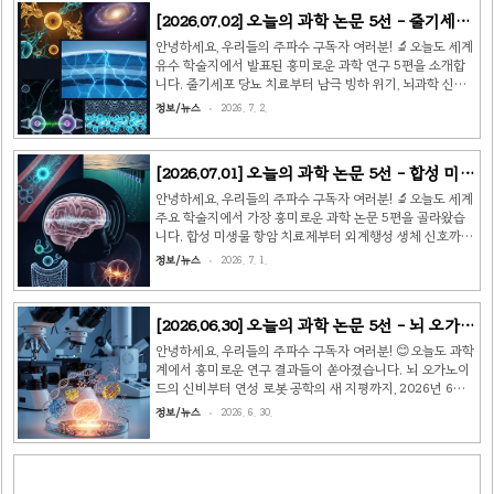
에피게놈 전체 지도 완성 — Human Cell Atlas 새 이정표
[2026.07.02] 오늘의 과학 논문 5선 - 줄기세포
📰 출처: Cell | Human Cell Atlas 컨소시엄 (하버드 의대·
당뇨 완치·남극 빙하 위기·뇌 기억 삭제 🔬
웰컴 생어 연구소·브로드 연구소) | 2026 국제 Human Cell
안녕하세요, 우리들의 주파수 구독자 여러분! 🔬오늘도 세계
Atlas(HCA) 컨소시엄이 인체를 구성하는 모든 세포 유형의
유수 학술지에서 발표된 흥미로운 과학 연구 5편을 소개합
에피게놈(epigenome) 지도를 단세포 해상도로 완성했습
니다. 줄기세포 당뇨 치료부터 남극 빙하 위기, 뇌과학 신발
니다...
견까지, 과학의 경계를 넓히는 최신 연구들을 함께 살펴봐요!
정보/뉴스
2026. 7. 2.
😊🧬 논문 1 | 줄기세포 유래 인공 췌도 이식, 제1형 당뇨 환
자 인슐린 자립 달성출처: New England Journal of
Medicine (2026.07) | 하버드 의대·매사추세츠 종합병원
[2026.07.01] 오늘의 과학 논문 5선 - 합성 미생
(MGH) 하버드 의대 연구팀이 인간 배아줄기세포(hESC)로
물 치료제부터 외계 생체 신호까지 🔬
분화시킨 인슐린 분비 베타세포 클러스터(인공 췌도)를 제1
안녕하세요, 우리들의 주파수 구독자 여러분! 🔬오늘도 세계
형 당뇨 환자 12명에게 이식한 임상 2상 결과를 발표했습니
주요 학술지에서 가장 흥미로운 과학 논문 5편을 골라왔습
다. 이식 6개월 후 10명(83%)이 외부 인슐린 투여를 완전히
니다. 합성 미생물 항암 치료제부터 외계행성 생체 신호까지,
중단했으며, 나머지 2명도 ..
2026년 7월 첫날을 장식할 연구들을 함께 살펴보세요. 🦠
정보/뉴스
2026. 7. 1.
논문 1 | 합성 미생물 '생체 치료제', 장 종양 내 사이토카인
방출 — 임상 1상 무독성 확인📄 출처: Nature Medicine
(2026.06) | MIT 합성 생물학 센터·다나파버 암연구소
[2026.06.30] 오늘의 과학 논문 5선 - 뇌 오가노
(Dana-Farber Cancer Institute) MIT와 다나파버 암연
이드부터 연성 로봇까지 🔬
구소 공동 연구팀이 유전자 조작된 Lactobacillus reuteri
안녕하세요, 우리들의 주파수 구독자 여러분! 😊오늘도 과학
균주를 이용해 대장암 종양 미세환경 내에서만 인터루
계에서 흥미로운 연구 결과들이 쏟아졌습니다. 뇌 오가노이
킨-2(IL-2)를 선택적으로 분비하는 '살아있는 의약품
드의 신비부터 연성 로봇 공학의 새 지평까지, 2026년 6월
(living ..
30일 주목할 만한 과학 논문 5편을 소개합니다. 🧠 논문 1 |
정보/뉴스
2026. 6. 30.
인간 뇌 오가노이드, 성체 뇌와 유사한 자발적 신경 진동 패
턴 최초 관찰출처: Nature Neuroscience | 2026.06.29 |
소크 생물학 연구소 (Salk Institute for Biological
Studies)미국 소크 연구소 연구팀이 인간 줄기세포에서 배