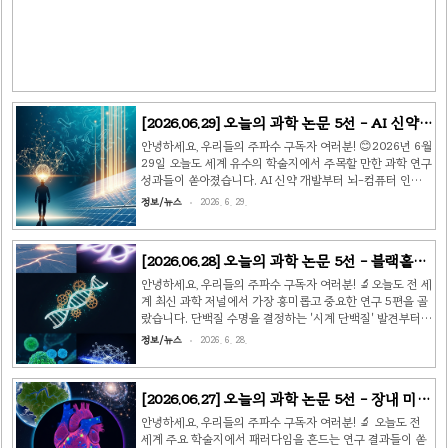
양한 뇌 오가노이드(brain organoid)에서 살아있는 성체
대뇌 피질과 유사한 자발적 신경 진동(spontaneous
neural oscillations) 패턴을 세계 최초로 관찰했습..
[2026.06.29] 오늘의 과학 논문 5선 - AI 신약
·BCI 보행·태양전지 효율 신기록 🔬
안녕하세요, 우리들의 주파수 구독자 여러분! 😊2026년 6월
29일 오늘도 세계 유수의 학술지에서 주목할 만한 과학 연구
성과들이 쏟아졌습니다. AI 신약 개발부터 뇌-컴퓨터 인터
페이스, 태양전지 효율 신기록까지, 과학의 최전선을 함께 살
정보/뉴스
2026. 6. 29.
펴봅니다. 🔬 🧬 논문 1 | AI로 신약 후보 발굴 속도 10배 단
축 — AlphaFold 후속 모델 상용화출처: Nature Methods
| 2026년 6월 | 딥마인드 / 구글 DeepMind 딥마인드 연구
[2026.06.28] 오늘의 과학 논문 5선 - 블랙홀·
팀이 AlphaFold3의 후속 모델 'AlphaFold-Drug'를 공개
피부 마이크로바이옴·AI 신약 발굴 🔬
하며, 단백질-소분자 결합 예측 정확도를 획기적으로 끌어올
안녕하세요, 우리들의 주파수 구독자 여러분! 🔬오늘도 전 세
렸습니다. 이 모델은 기존 분자도킹 시뮬레이션 대비 신약 후
계 최신 과학 저널에서 가장 흥미롭고 중요한 연구 5편을 골
보 물질 선별 속도를 최대 10배 이상 단축하면서도, 임상 전
랐습니다. 단백질 수명을 결정하는 '시계 단백질' 발견부터
..
AI가 1,000여 종의 항생제 신약 후보를 동시에 찾아낸 연구
정보/뉴스
2026. 6. 28.
까지, 놀라운 소식들을 함께 살펴보겠습니다!🧬 논문 1 | 세
포 속 단백질 수명 결정하는 '데그론 시계' 발견출처: Nature
Cell Biology (2026년 6월) · 막스플랑크 생화학 연구소
[2026.06.27] 오늘의 과학 논문 5선 - 장내 미생
(독일)세포 안에서 수천 종의 단백질이 서로 다른 속도로 생
물·아마존·상어 피부·알츠하이머·다크에너지
성되고 분해되는 현상은 오랫동안 과학자들의 관심사였습니
안녕하세요, 우리들의 주파수 구독자 여러분! 🔬 오늘도 전
다. 막스플랑크 생화학 연구소 연구팀은 단백질 내부에 존재
🔬
세계 주요 학술지에서 패러다임을 흔드는 연구 결과들이 쏟