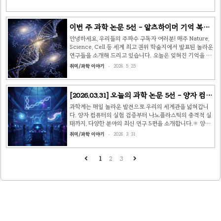
이번 주 과학 논문 5선 - 알츠하이머 기억 복원,
K2-18b 외계 생명 신호, 전고체 배터리
안녕하세요, 우리들의 주파수 구독자 여러분! 매주 Nature,
Science, Cell 등 세계 최고 권위 학술지에서 발표된 놀라운
연구들을 소개해 드리고 있습니다. 오늘은 잊혀진 기억을 되
살리는 단백질부터 외계 생명의 흔적, 지구 기후의 새로운 위
취미/과학 이야기
2026. 5. 25.
협까지, 과학의 최전선에서 전해지는 이야기 다섯 가지를 가
져왔습니다. 커피 한 잔 들고 함께 떠나볼까요? ☕ 🧠 1. 잊
혀진 기억을 되살리다 — 알츠하이머 시냅스 재점화 단백질
[2026.03.31] 오늘의 과학 논문 5선 - 양자 컴퓨
SYN-Φ 발견 📄 출처: Nature Neuroscience (MIT /
터 최초 실험 검증부터 1만 4천 년 전 개의 역사
HHMI Howard Hughes Medical Institute) 알츠하이머
과학계는 매일 놀라운 발견으로 우리의 세계관을 넓혀갑니
환자의 뇌에는 실제로 기억이 '지워진' 것이 아니라, 기억을
까지 🔬
다. 양자 컴퓨터의 실험 검증부터 나노플라스틱의 충격적 실
저장한 시냅스가 '침묵' 상태로 비활성화되어 있다는 사실이
태까지, 다양한 분야의 최신 연구 5편을 소개합니다.⚛️ 양자
밝혀졌..
컴퓨터 시뮬레이션, 사상 최초로 실험 데이터와 일치 확인
취미/과학 이야기
2026. 3. 31.
(Nature/arXiv)양자 컴퓨터가 드디어 '실제 세계'와 만났습
니다. 두 독립 연구팀이 각각 IBM 초전도 양자 컴퓨터와
Pasqal 중성 원자 양자 컴퓨터를 이용해 자성 물질을 시뮬
1
2
3
레이션하고, 그 결과를 오크리지 국립연구소의 중성자 산란
실험 데이터와 비교했습니다.놀랍게도 양자 시뮬레이션 결
과가 실제 실험 데이터와 정확히 일치했습니다. 이는 양자 컴
퓨터의 예측이 현실 세계에서 검증된 최초의 사례입니다.
Pasqal의 Alexandre Dauphin 박사는 "양자 컴퓨터가..