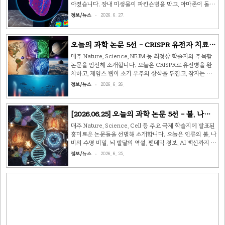
하는 특수 서열 '데그론(Degron)'이 마치 시계처럼 작동하
아졌습니다. 장내 미생물이 파킨슨병을 막고, 아마존이 돌이
며, 단백질이 언제 분해될지를 정밀하게..
킬 수 없는 기로에 섰으며, 상어 피부에서 항균 나노 소재 힌
정보/뉴스
2026. 6. 27.
트를 얻고, 알츠하이머 치료에 새 지평이 열리고, 다크에너지
의 정체가 한 발 더 가까워졌습니다. 함께 살펴볼까요? 🦠
논문 ① · Nature Medicine 장내 미생물 특정 균주가 파킨
오늘의 과학 논문 5선 - CRISPR 유전자 치료부
슨병 발병 억제 — 10년 추적 코호트 확인 미국 스탠퍼드대·
터 꿈꾸는 문어까지
독일 뮌헨공대 공동 연구팀이 4만 2,000명을 10년간 추적
매주 Nature, Science, NEJM 등 최정상 학술지의 주목할
한 대규모 코호..
논문을 엄선해 소개합니다. 오늘은 CRISPR로 유전병을 완
치하고, 제임스 웹이 초기 우주의 상식을 뒤집고, 잠자는 문
어의 피부가 빛나는 이야기까지 — 다섯 가지 발견을 모았습
정보/뉴스
2026. 6. 26.
니다. 🔬🧬 1. CRISPR 체내 유전자 편집, 겸상적혈구빈혈 완
치출처: New England Journal of Medicine (2026년 6
월) | 하버드 의대·NIH환자의 몸 안에서 직접 유전자를 교정
[2026.06.25] 오늘의 과학 논문 5선 - 불, 나비,
하는 체내(in-vivo) CRISPR 치료가 겸상적혈구빈혈 임상 1
뇌, 바이러스, AI 백신 🔬
상에서 참가자 전원의 정상 헤모글로빈 회복을 이끌어냈습
매주 Nature, Science, Cell 등 주요 국제 학술지에 발표된
니다. 기존 유전자 치료는 골수세포를 꺼내 편집한 뒤 다시
흥미로운 논문들을 선별해 소개합니다. 오늘은 인류의 불, 나
이식하는 복잡한 과정이 필요했습니다.이번 연구는 그 과정
비의 수명 비밀, 뇌 발달의 역설, 팬데믹 경보, AI 백신까지 —
을 생략하고 혈관..
다양한 분야의 최신 발견을 모았습니다.🔥 1. 179만 년 전
정보/뉴스
2026. 6. 25.
인류, 동굴 깊숙이 불을 들고 들어갔다출처: PLOS One
(2026년 6월) | 남아프리카 원더웍 동굴 고고학 연구팀남아
프리카 공화국의 원더웍(Wonderwerk) 동굴에서 인류 역
사상 가장 오래된 불 사용 증거가 발견됐습니다. 연구팀은 동
굴 입구에서 무려 30미터 안쪽에서 소각된 소형 포유류 뼈를
발굴했으며, 골 발광(bone luminescence) 기술과 자기층
서학 연대측정으로 107만~179만 년 전의 것임을 확인했습
니다.핵심은 발..