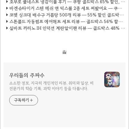
호무로 쿨네스트 냉감이불 후기 — 쿠팡 골드박스 65% 할인, 열대야에 딱!
바겐슈타이거 스텐 메쉬 앤 믹스볼 2종 세트 써봤어요 — 쿠팡 골드박스 70% 할인 후기
코멧 싱크대 배수구 거름망 500개 리뷰 — 55% 할인 골드박스 특가, 1개당 14원 가성비 끝판왕
스톤콜드 자동펌프 에어매트 세트 리뷰 — 골드박스 56% 할인, 두께 40cm 차박·캠핑 필수템
실바트 까리노 IH 인덕션 계란말이팬 리뷰 — 골드박스 48% 할인, 계란말이 완성도를 높여주는 사각팬 🍳
우리들의 주파수
소소한 정보, 지극히 개인적인 리뷰, 취미와 일상, 비
전문가의 학습 기록, 과학 이야기 등을 다룹니다.
구독하기