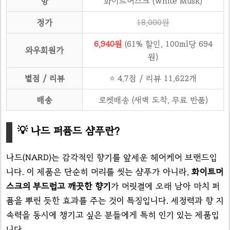
향
화이트머스크 (White Musk)
정가
18,000원
6,940원
(61% 할인, 100ml당 694
와우회원가
원)
별점 / 리뷰
⭐ 4.7점 / 리뷰 11,622개
배송
로켓배송 (새벽 도착, 무료 반품)
💡 나드 퍼퓸드 샴푸란?
나드(NARD)는 감각적인 향기를 앞세운 헤어케어 브랜드입
니다. 이 제품은 단순히 머리를 씻는 샴푸가 아니라,
화이트머
스크의 부드럽고 깨끗한 향기
가 머릿결에 오래 남아 마치 퍼
퓸을 뿌린 듯한 효과를 주는 것이 특징입니다. 세정력과 향 지
속력을 동시에 챙기고 싶은 분들에게 특히 인기 있는 제품입
니다.