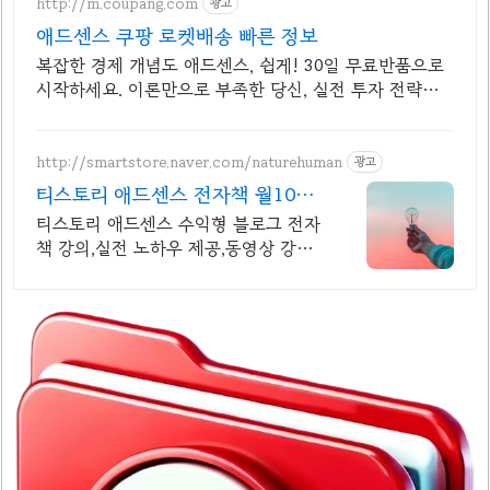
http://m.coupang.com
광고
애드센스 쿠팡 로켓배송 빠른 정보
복잡한 경제 개념도 애드센스, 쉽게! 30일 무료반품으로
시작하세요. 이론만으로 부족한 당신, 실전 투자 전략을
쿠팡에서 바로 만나보세요.
http://smartstore.naver.com/naturehuman
광고
티스토리 애드센스 전자책 월100
만원 고정 수익발생!
티스토리 애드센스 수익형 블로그 전자
책 강의,실전 노하우 제공,동영상 강의
포함 애드센스 수익을 빠르게 얻는 방
법을 전자책과 동영상으로 초보자도 쉽
게 배워요!