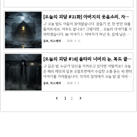
[오늘의 괴담 #21화] 아버지의 웃음소리, 자주
있는 일, 그리고 빈집의 시선 👻
🌙 오늘 밤도 어둠이 찾아왔습니다. 잠들기 전, 한 번만 뒤를
돌아보세요. 아무도 없나요? 그렇다면... 오늘의 이야기를 시
작하겠습니다. 📖 이야기 1: 아버지가 떠난 후, 집에 남은 것
(미국) 이것은 미국 중서부의 어느 가정에서 실제로 있었던
공포, 미스테리
2026. 3. 11.
일입니다. 그 집은 오래된 집이 아니었습니다. 부모님이 직접
건축업자에게 의뢰해서 새로 지은 집이었죠. 다만 이웃들 사
이에서는 그 땅이 옛날 아메리카 원주민들의 야영지였다는
[오늘의 괴담 #18] 울타리 너머의 눈, 복도 끝의
소문이 있었습니다. 문제는 아버지가 갑자기 아프기 시작하
여자, 그리고 돌아오는 상자 👻
면서부터였습니다. 어느 날 갑자기 성격이 변했습니다. 평생
🌙 깊은 밤, 누군가 당신을 지켜보고 있다면 어떨까요? 오늘
아이들에게 손을 대지 않던 온화한 아버지가, 쓰레기를 버리
은 해외 레딧과 일본 오컬트판에서 수집한 소름 돋는 세 편의
지 않았다는 이유로 12살 아들의 목을 조르며 침대에 내동댕
이야기를 가져왔습니다. 각자의 침대에서 오늘 밤 잘 자리라
이쳤습니다. 일주일 후, 아버지에게 두 종류의 4기 암..
확신하기 전에... 이 이야기들을 읽어보세요. 👀 📖 이야기 1:
공포, 미스테리
2026. 3. 3.
울타리 너머의 눈 잔디 깎기 사업을 막 시작한 남자에게 이메
일이 한 통 왔습니다. 보낸 이는 일주일에 한 번, 일요일마다
잔디를 깎아달라고 했습니다. 집 문은 열어두겠다고, 테이블
1
2
위에 돈을 두겠다고 했습니다. 어딘지 이상한 의뢰였지만 막
창업한 그에게 거절할 여유는 없었습니다. 주소지로 차를 몰
고 가던 중 뭔가 이상한 느낌이 들었습니다. 길이 낯설지 않
았습니다. 그리고 집 앞에 도착했을 때— 옆집이 그가 어린
시절을 보낸 집이었습니다. 기억은 거의 없었습니..