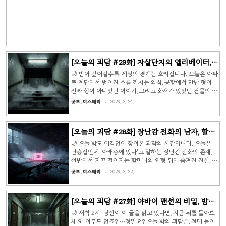
게 보여줬더니 아무것도 안 보인다고 했다. 나만 보이는 존
재. 나는 그놈에게 'Mr. Milly'라는 이름을 붙여줬다. Mr.
Milly는 내 등에 자리를 잡았다. 척추를 따라 편안하게 붙어
살았다. 처음엔 간지러운 정도였다...
[오늘의 괴담 #29화] 자살단지의 엘리베이터,
병원에서 걸려온 형의 전화, 그리고 바 안의 공
🌙 밤이 깊어갈수록, 세상의 경계는 흐려집니다. 오늘은 아파
중전화 👻
트 계단에서 벌어진 소름 끼치는 의식, 공항에서 만난 형이
진짜 형이 아니었던 이야기, 그리고 화재가 있었던 건물의 공
중전화에 얽힌 일본 괴담까지. 세 편의 이야기를 들려드리겠
공포, 미스테리
2026. 3. 24.
습니다. 📖 이야기 1: 자살단지 — 엘리베이터의 의식 고등
학교 시절, 10층짜리 아파트와 13층짜리 아파트가 나란히
서 있는 단지에 살았습니다. 그 단지에는 '자살단지'라는 불
[오늘의 괴담 #28화] 장난감 전화의 남자, 할머
길한 별명이 붙어 있었죠. 어느 날, 친구에게서 기묘한 소문
니의 인형, 그리고 부자연스러운 걸음 속도 👻
을 들었습니다. 새벽 3시에 13층 건물의 엘리베이터로 7층
🌙 오늘 밤도 어김없이 찾아온 괴담의 시간입니다. 오늘은
에 가서 특정한 의식을 하고, 5층으로 내려가 또 무언가를 한
단층집인데 '아래층에 있다'고 말하는 장난감 전화의 존재,
뒤, 3층에서 내려 계단으로 4층에 올라가면 유령을 볼 수 있
선반에서 자꾸 떨어지는 할머니의 인형 뒤에 숨겨진 진실, 그
다는 것이었습니다. 그 소문을 잊고 지내던 어느 가을,..
리고 깊은 밤 산길 계단에서 만난 부자연스러운 걸음의 존재
공포, 미스테리
2026. 3. 22.
까지. 세 편의 이야기를 모았습니다. 📖 이야기 1: 장난감 전
화의 남자 — "아래층에 있어" 사라(Sarah)는 남편 데이비
드가 암으로 세상을 떠난 뒤, 어린 딸 미아(Mia)와 단층 석조
[오늘의 괴담 #27화] 야바이 맨션의 비밀, 밤울
주택에서 둘이 살고 있었습니다. 어느 날, 미아가 어디선가
음의 정체, 그리고 식인 가족의 사회복지사 👻
분홍색 장난감 전화기를 가져왔습니다. 싸구려 플라스틱 장
🌙 새벽 2시. 당신이 이 글을 읽고 있다면, 지금 뒤를 돌아보
난감에 배터리칸도 없는 물건이었는데, 버튼을 누르면 진짜
세요. 아무도 없죠? …정말요? 오늘 밤의 괴담은, 절대 들어