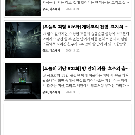
발신음이 울렸습니다. 미아는 수화기를 귀에 대고 한참을 듣
가서는 안 되는 장소, 절대 열어서는 안 되는 문, 그리고 절대
더니, 이렇게 말했습니다. "엄마, 전화 아저씨가 아..
만나서는 안 되는 사람에 관한 이야기입니다. 📖 이야기 1:
공포, 미스테리
2026. 3. 21.
야바이 맨션 — 밤에 나가면 안 돼 부동산 중개사의 실수로
이중 계약이 되어 버렸다. 급하게 대체 물건을 찾아야 했던
나는, 중개사가 내민 한 맨션의 조건을 보고 눈을 의심했다.
[오늘의 괴담 #26화] 게베코의 전염, 묘지의 실
같은 가격대에서는 절대 구할 수 없는 넓이. 역에서 도보 5
종자, 그리고 창문 너머의 손짓 👻
분. 거의 신축 수준의 깔끔함. "단, 조건이 있습니다." 중개사
🌙 밤이 깊어지면, 이상한 것들이 슬금슬금 일상에 스며든다.
가 진지한 표정으로 말했다. "밤 11시 이후에는 절대 외출하
아버지가 남긴 알 수 없는 단어가 마을 전체로 번지고, 심령
지 마세요." 이상한 조건이라 생각했지만, 급한 상황이라 계
스폿에서 사라진 친구가 2주 만에 방 안에 서 있고, 한밤중
약했다. 처음 며칠은 아무 일 없었다..
이웃집 창문에서 아이들을 향한 섬뜩한 손짓이 반복된다.오
공포, 미스테리
2026. 3. 20.
늘의 괴담 26화, 시작합니다. 📖 이야기 1: 게베코 — 아버지
가 남긴 단어의 전염 제 아버지는 항상 병든 두더지를 '게베
코'라 불렀습니다. 이유는 모르겠습니다. 사투리인지도 모르
[오늘의 괴담 #22화] 방 안의 괴물, 호주의 춤추
겠고요. 다만 아버지는 두더지를 볼 때마다 그것을 병든 두
는 귀신, 그리고 뭉개진 다리 👻
더지라 단정 짓고는 "게베코다, 게베코가 나왔어!" 라며 큰
🌙 금요일의 13일, 불길한 밤에 어울리는 괴담 세 편을 가져
소리로 외치시곤 했습니다. 보통 두더지를 본 것만으로 그게
왔습니다. 화면 속에서 현실로 기어 나오는 게임, 이국 땅에
병든 건지 멀쩡한 건지 알 수 있을 리 없잖아요? 나중에 이르
서 춤추는 귀신, 그리고 계단에서 점토처럼 뭉개진 다리까지.
러선 결국 아버지는 모든 두더지를 '게베코'라 칭하다 ..
오늘 밤 잠들기 전, 불을 켜두는 건 어떨까요. 📖 이야기 1: 방
공포, 미스테리
2026. 3. 13.
안의 괴물을 찾아라 금요일 새벽 2시, 나는 노트북으로 체스
를 하고 있었다. 난이도를 높여놓고 화면에 바짝 얼굴을 들이
밀며 한 시간 넘게 대국했지만 결국 졌다. 오렌지 주스를 따
르러 일어섰다가 돌아와 보니, 평소와 다른 광고가 재생되고
있었다. 소리가 없었다. 화면은 어둡고, 픽셀 느낌의 망토를
입은 인물 위에 흰 글씨가 깜빡였다. 「방 안의 괴물을 찾아
라!」 'BEGIN' 버튼을 누르자 판타지풍 침실이 나타났다. 석
벽, 캐노피 침대, 촛불이 흔들리는 방..