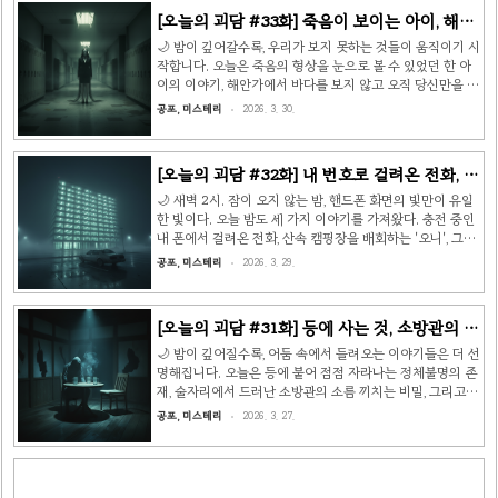
치원에 다닐 때의 이야기다. 반 아이들 절반 정도가 '킨킨
[오늘의 괴담 #33화] 죽음이 보이는 아이, 해안
상'이라는 존재를 보고 있었다. 말로 설명하기 어려운 존재였
가의 시선, 그리고 2층의 대답 👻
는데, 유치원생 정도로 보이지만 분명히 사람은 아니었다. 아
🌙 밤이 깊어갈수록, 우리가 보지 못하는 것들이 움직이기 시
이들은 매일 킨킨상과 놀았다고 했고, 보이는 아이들끼리는
작합니다. 오늘은 죽음의 형상을 눈으로 볼 수 있었던 한 아
자연스럽게 이야기를 나눴다. 나는 킨킨상이 보이지 않는 쪽
이의 이야기, 해안가에서 바다를 보지 않고 오직 당신만을 응
이었다. 어느 날, 보이는 아이들이 나에게 물었다..
시하던 사람들, 그리고 엄마를 불렀더니 2층에서 대답한 '그
공포, 미스테리
2026. 3. 30.
것'의 이야기를 가져왔습니다. 📖 이야기 1: 죽음이 보이는
아이 처음 만난 건 초등학교 2학년 때였다. 학교 급식 시간,
나는 친구들과 과자를 교환하고 있었다. 한 아이가 달려와
[오늘의 괴담 #32화] 내 번호로 걸려온 전화, 캠
"그 땅콩버터 크래커, 스타버스트랑 바꿀래?" 하고 물었다.
핑장의 오니, 그리고 건물에서 나오지 않는 아
나는 기꺼이 교환했다. 그런데 그 아이가 내 크래커를 한 입
🌙 새벽 2시. 잠이 오지 않는 밤, 핸드폰 화면의 빛만이 유일
베어 물자마자, 비명이 터졌다. 아이는 바닥에 쓰러져 벌레처
내 👻
한 빛이다. 오늘 밤도 세 가지 이야기를 가져왔다. 충전 중인
럼 몸을 뒤틀었다. 부풀어 오르는 볼, 새빨갛게 변하는 목. 선
내 폰에서 걸려온 전화, 산속 캠핑장을 배회하는 '오니', 그리
생님이 소리쳤다. "세상에, 이 아이 땅콩 알레..
고 48시간째 건물에서 나오지 않는 아내의 이야기. 읽기 전
공포, 미스테리
2026. 3. 29.
에 뒤를 한 번 돌아보길 바란다. 👀 📖 이야기 1: 내 번호로
걸려온 전화 집에서 혼자 게임을 하고 있었을 때의 일이다.
집 전화가 울려서, 부모님일까 하고 발신자 표시를 봤더니 —
[오늘의 괴담 #31화] 등에 사는 것, 소방관의 비
내 핸드폰 번호였다. 그때 내 핸드폰은 바로 옆 방에서 충전
밀, 그리고 복붙된 글의 살인범 👻
중이었다. 뭔가 안 좋은 예감이 들어서 전화를 받지 않았다.
🌙 밤이 깊어질수록, 어둠 속에서 들려오는 이야기들은 더 선
전화는 몇 번 울리다 끊겼다. 그 뒤로 가끔 생각한다. 그때 전
명해집니다. 오늘은 등에 붙어 점점 자라나는 정체불명의 존
화를 받았다면, 누가 말했을까. 핸드폰을 가지러 방에 갔다
재, 술자리에서 드러난 소방관의 소름 끼치는 비밀, 그리고
면, 무슨 일이 일어났을까. 지금..
인터넷에 퍼진 글의 진짜 작성자를 찾는 살인범의 이야기를
공포, 미스테리
2026. 3. 27.
준비했습니다. 📖 이야기 1: Mr. Milly — 등에 사는 것 어릴
적이었다. 뒷마당 흙을 파며 놀다가, 진흙 묻은 돌 밑에서 작
고 갈색빛 지네 한 마리가 기어 나왔다. 꼬물꼬물 손바닥 위
를 기어 팔뚝까지 올라왔다. 간지러웠지만 신기했다. 엄마에