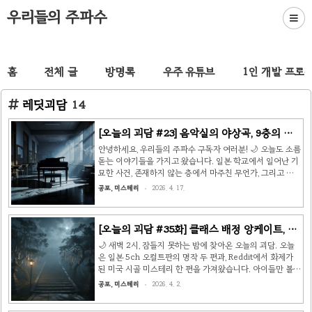
우리들의 주파수
홈
전체 글
방명록
우주 유튜브
1인 개발 프로
레딧괴담
14
[오늘의 괴담 #23] 음악실의 야상곡, 9층의 비
밀, 그리고 죽은 남편의 메시지 👻
안녕하세요, 우리들의 주파수 구독자 여러분! 🌙 오늘도 소름
돋는 이야기들을 가지고 왔습니다. 일본 학교에서 일어난 기
묘한 사건, 존재하지 않는 층에서 마주친 무언가, 그리고 세
상을 떠난 남편에게서 온 마지막 경고까지. 불 꺼진 방에서
공포, 미스테리
2026. 4. 17.
읽으시면 더욱 실감납니다. 준비되셨나요? 👻 📖 이야기 1:
음악실의 야상곡출처: 일본 학교 오컬트 체험담 (5ch 불가사
의 게시판) 제가 중학교 음악 교사로 일할 때 겪은 일입니다.
[오늘의 괴담 #35화] 클래스 배정 앙케이트, 옥
그날은 2학기 발표회를 이틀 앞둔 늦은 저녁이었습니다. 학
수수밭의 실종, 그리고 킨킨상 👻
교에 남아 다음 날 수업 준비를 마치고, 3층 음악실에 악보를
🌙 새벽 2시, 잠들지 못하는 밤에 찾아온 오늘의 괴담. 오늘
두고 온 것을 깨달았습니다. 복도는 이미 불이 꺼진 상태였
은 일본 5ch 오컬트판의 명작 두 편과, Reddit에서 화제가
고, 비상구 표시등의 희미한 붉은빛만이 바닥을 비추고 있었
된 미국 시골 미스테리 한 편을 가져왔습니다. 아이들만 볼
습니다. 음악실 문 앞에 다가섰을 때였습니다. 안에서..
수 있는 존재, 어린 시절의 치명적 선택, 그리고 옥수수밭에
공포, 미스테리
2026. 4. 2.
서 사라진 약혼녀 — 세 가지 이야기를 소개합니다. 📖 이야
기 1: 킨킨상 — 아이들에게만 보이는 존재 (5ch 洒落怖) 유